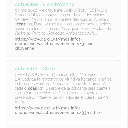
Actualités - Vie citoyenne
07 mai 2026 Vie citoyenne [ANIMATION FESTIVE] 2
Grandes tablées conviviales pour la fête des voisins !
Vendredi 29 mai aura lieu la fête des voisins. A cette o
ccas
ion, Dardilly met à disposition 2 grandes tablées
ouvertes à tous. L'une sur l'éco-quartier de l'Esplanade,
l'autre au Parc de l'Aqueduc. Ambiance 100%...
https://www.dardilly.fr/mes-infos-
quotidiennes/actus-evenements/31-vie-
citoyenne
Actualités - Culture
CHEF PAPOU Mardi 19 mai de 19h à 22h, venez à
L'Aqueduc,à la rencontre de Mundiya Kepanga, chef de
la tribu des Hulis de Papouasie–Nouvelle-Guinée. A
cette o
ccas
ion, un arbre de la solidarité sera planté à
15h15 par les écoliers de CE1-CE2 des Noyeraies en
présence du Maire et de son adjointe. Publié lundi 09
mars...
https://www.dardilly.fr/mes-infos-
quotidiennes/actus-evenements/33-culture