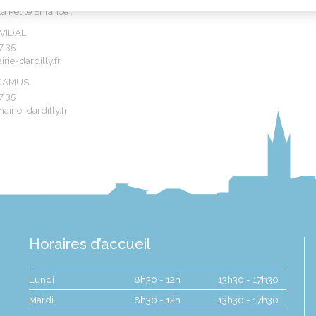
a Petite Enfance :
VIDAL
7 35
irie-dardilly.fr
 CAMUS
7 35
irie-dardilly.fr
Horaires d’accueil
Lundi
8h30 - 12h
13h30 - 17h30
Mardi
8h30 - 12h
13h30 - 17h30