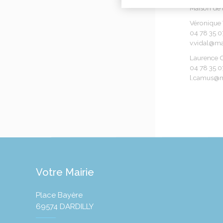
Maison de l
Véronique
04 78 35 0
​v.vidal@ma
Laurence
04 78 35 0
l.camus@ma
Votre Mairie
Place Bayère
69574 DARDILLY