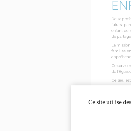
EN
Deux
prof
futurs
pare
enfant
de
de partag
La missio
familles e
appréhend
Ce service
de
l’Eglise
Ce lieu
est
arriver
et
r
Ce site utilise d
Pour 202
ses
porte
Contact :