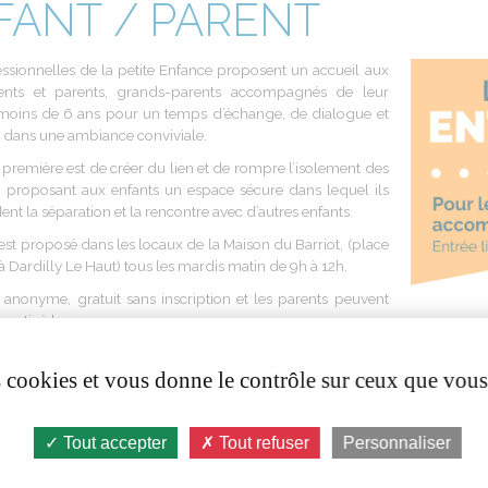
FANT / PARENT
essionnelles
de la petite
Enfance
proposent
un
accueil
aux
nts et parents, grands-parents
accompagnés
de
leur
moins
de 6 ans pour un temps
d’échange
, de dialogue et
e
dans
une
ambiance
conviviale
.
n
première
est
de créer du lien et de rompre l’isolement des
n proposant aux enfants un
espace
sécure
dans
lequel
ils
ent
la
séparation
et la
rencontre
avec
d’autres
enfants
.
est
proposé dans
les
locaux de la Maison du Barriot, (place
à Dardilly Le Haut) tous
les
mardis
matin
de 9h à 12h.
anonyme
,
gratuit
sans inscription et
les
parents
peuvent
epartir
à
leur
convenance
es cookies et vous donne le contrôle sur ceux que vous
5/2026, le lieu
d'accueil
enfants-parents
rouvrira
s
à
partir
du
mardi
16
septembre
de 9h à 12h.
Tout accepter
Tout refuser
Personnaliser