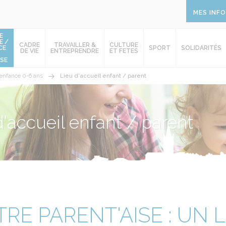
MES INF
E
E /
CADRE
TRAVAILLER &
CULTURE
CE
SPORT
SOLIDARITÉS
DE VIE
ENTREPRENDRE
ET FETES
SE
 enfance 0-6 ans
Lieu d'accueil enfant / parent
d'accueil enfant / parent
RE PARENT'AISE : UN 