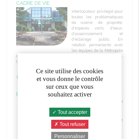
CADRE DE VIE
Interlocuteur privilégié pour
toutes les problématiques
de voierie, de propreté,
d'espaces verts, d'eaux,
d'assainissement et
d'éclairage public. En
relation permanente avec
les équipes de la Métropole
de Lyon et les partenaires privés ou publics (ENEDIS,
Orange France, GRDF, ...).
Ce site utilise des cookies
et vous donne le contrôle
1 place Bayère
69570 Dardilly
sur ceux que vous
souhaitez activer
Adjoint à l'environnement : Sébastien Fortuné
Conseiller délégué à l'agriculture et au plan nature
intercommunal : Théophile Marchais
Tout accepter
Directrice du service : Cécile VIGOUROUX
En cas d'anomalies sur l'espace public, n'hésitez
Tout refuser
pas à faire les signalements :
- par téléphone
Personnaliser
- par email