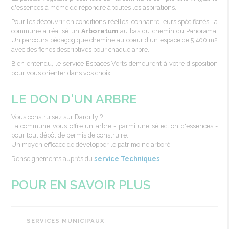
d'essences à même de répondre à toutes les aspirations.
Pour les découvrir en conditions réelles, connaitre leurs spécificités, la
commune a réalisé un
Arboretum
au bas du chemin du Panorama.
Un parcours pédagogique chemine au coeur d'un espace de 5 400 m2
avec des fiches descriptives pour chaque arbre.
Bien entendu, le service Espaces Verts demeurent à votre disposition
pour vous orienter dans vos choix.
LE DON D'UN ARBRE
Vous
construisez
sur
Dardilly
?
La commune
vous
offre
un
arbre
-
parmi
une
sélection
d'essences
-
pour tout
dépôt
de
permis
de
construire
.
Un
moyen
efficace
de
développer
le
patrimoine
arboré
.
Renseignements
auprès
du
service
T
echniques
POUR EN SAVOIR PLUS
SERVICES MUNICIPAUX