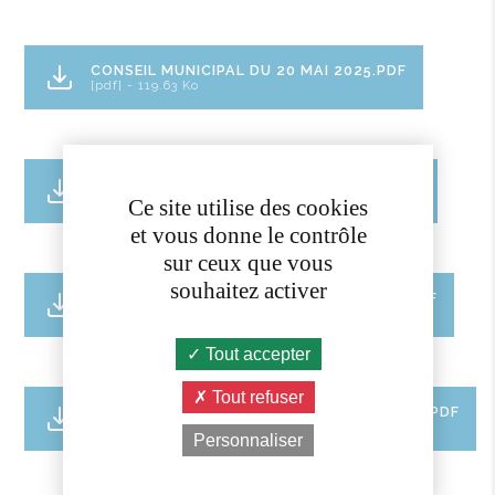
CONSEIL MUNICIPAL DU 20 MAI 2025.PDF
[pdf] - 119.63 Ko
CONSEIL MUNICIPAL DU 25 MARS 2025.PDF
[pdf] - 128.06 Ko
Ce site utilise des cookies
et vous donne le contrôle
sur ceux que vous
souhaitez activer
CONSEIL MUNICIPAL DU 11 FÉVRIER 2025.PDF
[pdf] - 116.02 Ko
Tout accepter
Tout refuser
CONSEIL MUNICIPAL DU 17 DÉCEMBRE 2024.PDF
[pdf] - 119.44 Ko
Personnaliser