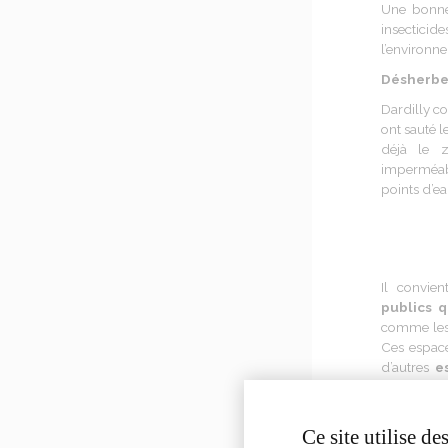
Une bonne 
insectici
l’environn
Désherbe
Dardilly 
ont sauté l
déjà le z
imperméabl
points d’e
Il convi
publics 
comme les p
Ces espace
d’autres
e
nature et
ces zones
une lutte n
Ce site utilise d
mis en plac