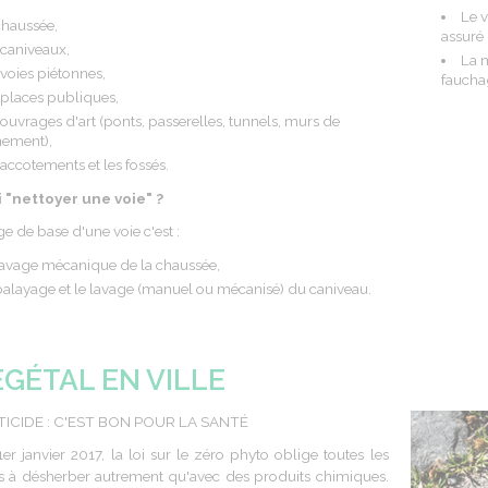
Le v
chaussée,
assuré 
 caniveaux,
La 
 voies piétonnes,
faucha
 places publiques,
 ouvrages d'art (ponts, passerelles, tunnels, murs de
nement),
 accotements et les fossés.
i "nettoyer une voie" ?
e de base d'une voie c'est :
lavage mécanique de la chaussée,
balayage et le lavage (manuel ou mécanisé) du caniveau.
ÉGÉTAL EN VILLE
ICIDE : C'EST BON POUR LA SANTÉ
er janvier 2017, la loi sur le zéro phyto oblige toutes les
tés à désherber autrement qu'avec des produits chimiques.