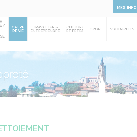
MES INF
E
E /
CADRE
TRAVAILLER &
CULTURE
CE
SPORT
SOLIDARITÉS
DE VIE
ENTREPRENDRE
ET FETES
SE
opreté
ETTOIEMENT