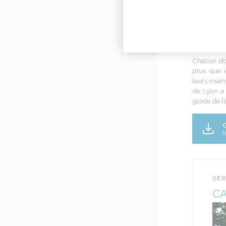
ET MO
Dans mon
Chacun doi
plus que l
leurs main
de Lyon a 
guide de l’
[
SER
CA