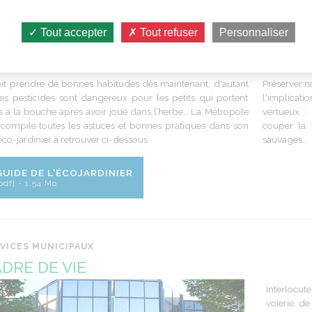
I, JE FAIS QUOI ?
Tout accepter
Tout refuser
Personnaliser
 jardin
Autour
de
t prendre de bonnes habitudes dès maintenant, d'autant
Préserver
n
es pesticides sont dangereux pour les petits qui portent
l'implicatio
s à la bouche après avoir joué dans l’herbe… La Métropole
vertueux
:
compilé toutes les astuces et bonnes pratiques dans son
couper
la
éco-jardinier à retrouver ci-dessous ​
sauvages
...
GUIDE DE L'ÉCOJARDINIER
pdf] - 1.54 Mo
VICES MUNICIPAUX
DRE DE VIE
Interlocut
voierie, d