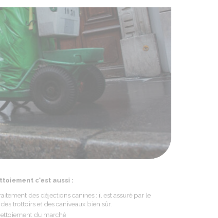
ttoiement c'est aussi :
raitement des déjections canines : il est assuré par le
des trottoirs et des caniveaux bien sûr.
nettoiement du marché