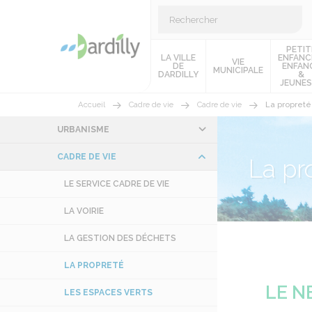
PETIT
LA VILLE
ENFANC
VIE
DE
ENFAN
MUNICIPALE
DARDILLY
&
JEUNES
Accueil
Cadre de vie
Cadre de vie
La propreté
URBANISME
CADRE DE VIE
La pr
LE SERVICE CADRE DE VIE
LA VOIRIE
LA GESTION DES DÉCHETS
LA PROPRETÉ
LE N
LES ESPACES VERTS