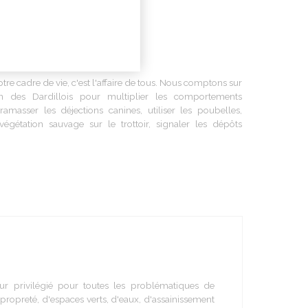
 mon domicile
otre
cadre de vie,
c'est
l'affaire
de
tous
.
Nous
comptons
sur
n
des
Dardillois
pour multiplier les
comportements
ramasser
les
déjections
canines,
utiliser
les
poubelles
,
végétation
sauvage
sur le
trottoir
, signaler les
dépôts
eur privilégié pour toutes les problématiques de
e propreté, d'espaces verts, d'eaux, d'assainissement