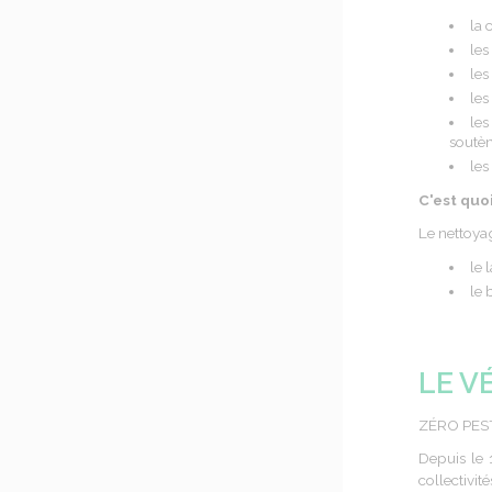
la 
les
les
les
les
soutè
les
C'est quo
Le nettoyag
le 
le 
LE V
ZÉRO PEST
Depuis le 1
collectivi