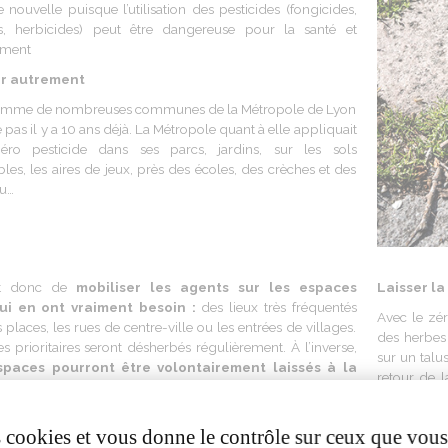
nouvelle puisque l’utilisation des pesticides (fongicides,
des, herbicides) peut être dangereuse pour la santé et
ement
r autrement
comme de nombreuses communes de la Métropole de Lyon
e pas il y a 10 ans déjà. La Métropole quant à elle appliquait
éro pesticide dans ses parcs, jardins, sur les sols
es, les aires de jeux, près des écoles, des crèches et des
au…
ent donc de
mobiliser les agents sur les espaces
Laisser la
qui en ont vraiment besoin :
des lieux très fréquentés
Avec le zér
laces, les rues de centre-ville ou les entrées de villages.
des herbes 
s prioritaires seront désherbés régulièrement. À l’inverse,
sur un talu
spaces pourront être volontairement laissés à la
retour de l
 gagnés par une végétation dite « spontanée ».
Sur
votre santé
 définies en accord avec les communes, un arrachage ou
on chimique, avec des produits certifiés zéro phyto, seront
es cookies et vous donne le contrôle sur ceux que vous
e 2 à 4 fois par an.