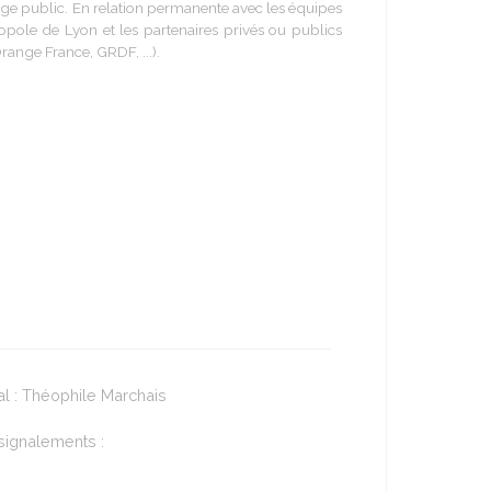
rage public. En relation permanente avec les équipes
opole de Lyon et les partenaires privés ou publics
range France, GRDF, ...).
al : Théophile Marchais
 signalements :