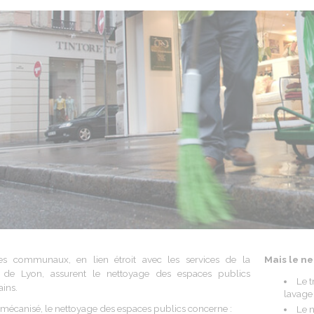
ces communaux, en lien étroit avec les services de la
Mais le ne
 de Lyon, assurent le nettoyage des espaces publics
Le t
ains.
lavage 
mécanisé, le nettoyage des espaces publics concerne :
Le 