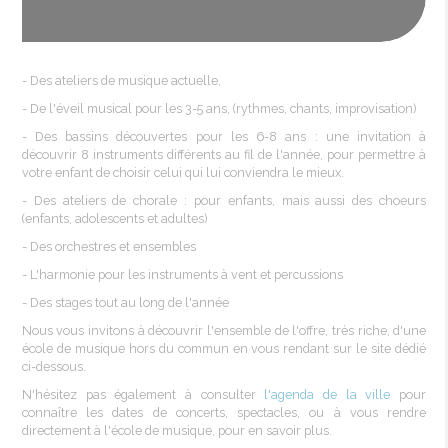
- Des ateliers de
musique
actuelle
,
- De
l'éveil
musical pour les 3-5 ans, (
rythmes
, chants, improvisation)
- Des
bassins
découvertes
pour les 6-8 ans : une invitation à
découvrir
8 instruments
différents
au fil de l'année, pour permettre à
votre enfant de choisir celui qui lui conviendra le mieux.
- Des ateliers de chorale : pour enfants, mais aussi des choeurs
(enfants, adolescents et adultes)
- Des orchestres et ensembles
- L'harmonie pour les instruments à vent et percussions
- Des stages tout au long de l'année
Nous vous invitons à
découvrir
l'ensemble de l'offre, très riche, d'une
école de
musique
hors du commun en vous rendant sur le site dédié
ci-dessous.
N'hésitez pas également à consulter
l'agenda de la ville
pour
connaître les dates de concerts, spectacles, ou à vous rendre
directement à l'école de
musique
, pour en savoir plus.