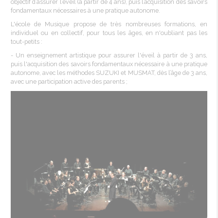
objectif d’assurer l’éveil (à partir de 4 ans), puis l’acquisition des savoirs
fondamentaux nécessaires à une pratique autonome.
L'école de Musique propose de très nombreuses formations, en
individuel ou en collectif, pour tous les âges, en n'oubliant pas les
tout-petits :
- Un enseignement artistique pour assurer l'éveil à partir de 3 ans,
puis l'acquisition des savoirs fondamentaux nécessaire à une pratique
autonome, avec les méthodes SUZUKI et MUSMAT, dès l’âge de 3 ans,
avec une participation active des parents ;