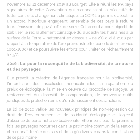
novembre au 12 décembre 2015 au Bourget. Elle a réuni les 195 pays
signataires de cette Convention qui reconnaissent la nécessité de
lutter contre le changement climatique. La COP21 a permis d’aboutir à
un accord historique engageant l’ensemble de ces pays à réduire
leurs émissions de gaz à
effet
de
serre
. Cet accord a pour objectif de
stabiliser le réchauffement climatique dû aux activités humaines à la
surface de la Terre « nettement en dessous » de 2°C d’ici à 2100 par
rapport à la température de l’ère préindustrielle (période de référence
1861-1880) et de poursuivre les efforts pour limiter ce réchauffement
à 1,5°C.
2016 : Loi pour la reconquête de la biodiversité, de la nature
et des paysages
Elle
prévoit
la
création
de
l'Agence
française
pour la biodiversité,
l'interdiction
des insecticides
néonicotinoïdes
, la
réparation
du
préjudice
écologique
, la
mise
en œuvre du
protocole
de Nagoya, le
renforcement
du
dispositif
de compensation, de nouveaux
outils
juridiques
de protection
ainsi
qu'un
durcissement
des sanctions.
La loi de 2016
valide
les nouveaux principes de
non-régression
du
droit
de l’environnement et de
solidarité
écologique
et l’objectif
d’absence de
perte
nette
de biodiversité. Elle
inscrit
pour la
première
fois
les paysages nocturnes dans le
patrimoine
commun
de la Nation
et
reconnaît
le
rôle
des
sols
et de la
géodiversité
dans la constitution
de ce patrimoine.