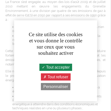
La France s’est engagée, au moyen des
lois
d’août 2009 et de juillet
2010 mettant en œuvre les engagements du
Grenelle
Environnement, à une division par quatre de ses émissions de gaz à
effet
de
serre
(GES) en 2050 par rapport à ses émissions de 1990 grâce
à :
­des bâtiments neufs produisant
tous
plus d’énergie qu’ils n’en
consomment à compter de 2020 ; ­
Ce site utilise des cookies
une massification au plus tôt et sur une longue durée de la
et vous donne le contrôle
rénovation, à bon niveau de performance
énergétique
, des
bâtiments existants. ­
sur ceux que vous
Cette politique
nationale
volontariste doit permettre de réduire
souhaitez activer
fortement et rapidement les consommations énergétiques et les
émissions associées de l’ensemble des secteurs économiques, et
notamment de celui du bâtiment.
Tout accepter
Elle nécessite une rupture vis-à-vis des évolutions constatées
depuis
le premier choc pétrolier, notamment en matière de rénovation
Tout refuser
énergétique
des bâtiments :
Personnaliser
­tous les bâtiments neufs devraient être conçus pour être à
énergie positive ;
chaque rénovation de bâtiments ou de groupe de bâtiments
(îlots) doit viser le niveau le plus élevé de performance
énergétique
à atteindre dans des conditions économiques et
techniques réalistes en une ou plusieurs phases ;