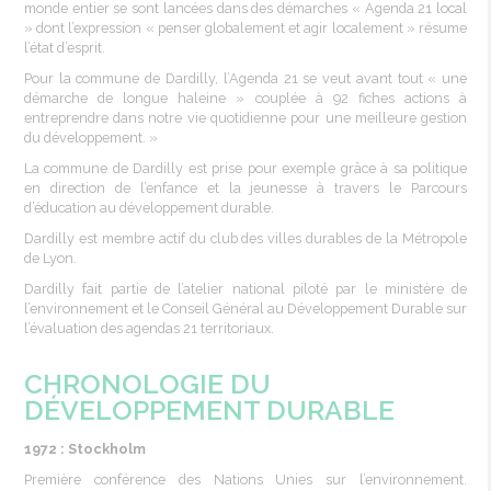
monde
entier
se
sont
lancées
dans
des
démarches
« Agenda 21 local
»
dont
l’expression «
penser
globalement
et
agir
localement
»
résume
l’état d’esprit.​
Pour la commune de
Dardilly
, l’Agenda 21 se
veut
avant tout « une
démarche
de
longue
haleine
»
couplée
à 92 fiches actions à
entreprendre
dans
notre
vie
quotidienne
pour une
meilleure
gestion
du
développement
. »
La commune de
Dardilly
est prise pour
exemple
grâce
à sa
politique
en direction de l’enfance et la
jeunesse
à
travers
le
Parcours
d’éducation au
développement
durable.
Dardilly
est
membre
actif
du club des
villes
durables
de la
Métropole
de Lyon.
Dardilly
fait
partie
de l’atelier national
piloté
par le
ministère
de
l’environnement et le
Conseil
Général
au
Développement
Durable sur
l’évaluation des agendas 21
territoriaux
.
CHRONOLOGIE DU
DÉVELOPPEMENT DURABLE
1972 : Stockholm
Première
conférence
des Nations
Unies
sur l’environnement.