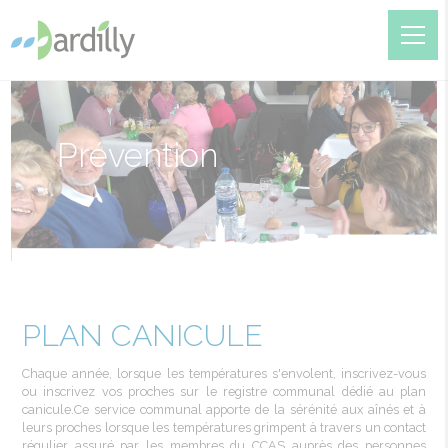
Prévention
PLAN CANICULE
Chaque
année
,
lorsque
les
températures
s'envolent
,
inscrivez-vous
ou
inscrivez
vos
proches
sur
le
registre
communal
dédié
au plan
canicule.Ce service communal
apporte
de la
sérénité
aux
aînés
et à
leurs
proches
lorsque
les
températures
grimpent
à
travers
un contact
régulier
assuré
par les
membres
du
CCAS
auprès
des
personnes