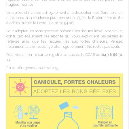
fragiles
inscrites
.
Une
pièce
climatisée
est
également
à la disposition des
Dardillois
, en
libre
accès
, à la
résidence
pour
personnes
âgées
la
Bretonnière
de 8h
à
22h
(6 Rue de la
Poste
- 04 78 64 94 06).
Pour adopter les
bons
gestes
et
prévenir
les
risques
liés
à la
canicule
,
consultez
également
ces
affiches
qui
vous
expliquent
les
gestes
et
réflexes
ainsi
que les
risques
liés
aux fortes chaleurs. Pensez
notamment à bien
vous
hydrater régulièrement. Ne restez pas seuls.
Pour
vous
inscrire
sur
le
registre
, contactez le
CCAS
au
04 78 66 31
47
.
En cas d'urgence, appelez le 15.​​