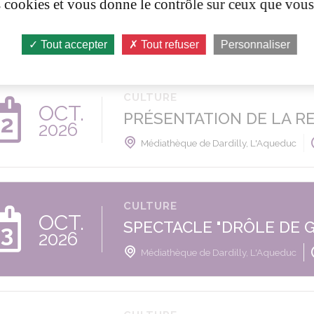
OCT.
es cookies et vous donne le contrôle sur ceux que vous
SPECTACLE "LOVE"
2
2026
L'Aqueduc
20h30
Tout accepter
Tout refuser
Personnaliser
CULTURE
OCT.
PRÉSENTATION DE LA R
2
2026
Médiathèque de Dardilly, L'Aqueduc
CULTURE
OCT.
SPECTACLE "DRÔLE DE 
3
2026
Médiathèque de Dardilly, L'Aqueduc