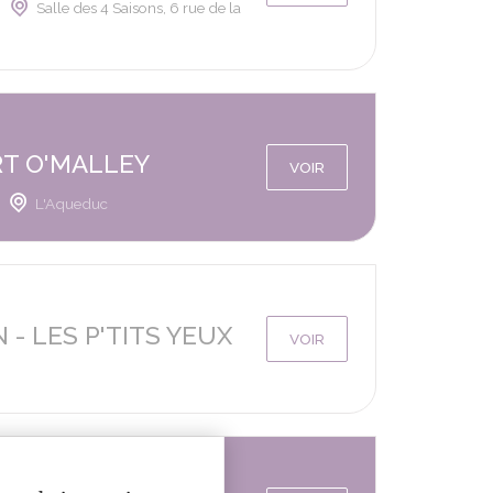
Salle des 4 Saisons, 6 rue de la
RT O'MALLEY
VOIR
L'Aqueduc
- LES P'TITS YEUX
VOIR