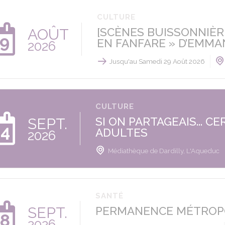
CULTURE
AOÛT
[SCÈNES BUISSONNIÈRE
9
EN FANFARE » D’EMM
2026
Jusqu'au Samedi 29 Août 2026
CULTURE
SEPT.
SI ON PARTAGEAIS... C
4
ADULTES
2026
Médiathèque de Dardilly, L'Aqueduc
SANTÉ
SEPT.
PERMANENCE MÉTROP
8
2026