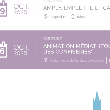
CULTURE
OCT.
AMPLY, EMPLETTE ET C
9
2026
L'Aqueduc
19h00
CULTURE
OCT.
ANIMATION MÉDIATHÈQ
6
DES CONFISERIES"
2026
Médiathèque de Dardilly, L'Aqueduc