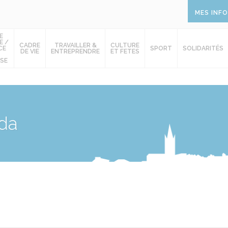
MES INF
E
E /
CADRE
TRAVAILLER &
CULTURE
CE
SPORT
SOLIDARITÉS
DE VIE
ENTREPRENDRE
ET FETES
SE
da