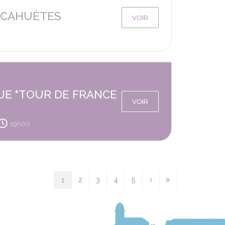
ACAHUÈTES
VOIR
UE "TOUR DE FRANCE
VOIR
19h00
1
2
3
4
5