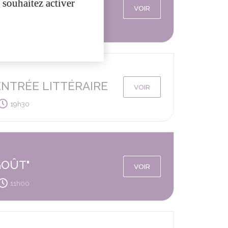
 souhaitez activer
VOIR
ENTRÉE LITTÉRAIRE
VOIR
19h30
GOÛT"
VOIR
11h00