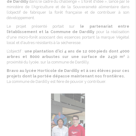
de
Dardilly
dans
le cadre du challenge « 1
forêt
d'idée
»,
lancé
par le
ministère
de
l'Agriculture
et de la
Souveraineté
alimentaire
dans
l’objectif
de
fabriquer
la
forêt
française
et de
contribuer
à son
développement
.
Le
projet
présenté
portait
sur
le
partenariat
entre
l’établissement
et la Commune de
Dardilly
pour la
réalisation
d'une
micro-forêt
associant
des essences
portant
la marque
Végétal
local et
d'autres
résistants
à la
sécheresse
.
L’objectif
:
une
plantation
d'ici
4 ans de 12 000 pieds
dont
4000
arbres
et 8000
arbustes
sur
une
surface de 2430 m²
à
proximité
du
lycée
,
sur
la commune de
Dardilly
.
Bravo au
lycée
Horticole
de
Dardilly
et à
ses
élèves
pour ces
projets
dont
la
portée
dépasse
maintenant
nos
frontières
.
La commune de
Dardilly
est
fière
de
pouvoir
y
contribuer
.