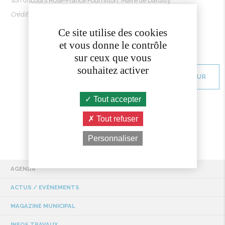
son
discours
Rose-France
Fournillon
, Maire de Dardilly.
Crédit photo : Léa Cordonier - Métropole de Lyon
Ce site utilise des cookies
et vous donne le contrôle
sur ceux que vous
souhaitez activer
RETOUR
Tout accepter
Tout refuser
Personnaliser
AGENDA
ACTUS / EVÉNEMENTS
MAGAZINE MUNICIPAL
INFOS TRAVAUX