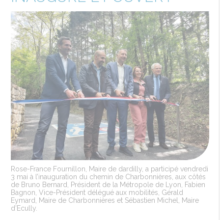
Rose-France Fournillon, Maire de dardilly, a participé vendredi
3 mai à l’inauguration du chemin de Charbonnières, aux côtés
de Bruno Bernard, Président de la Métropole de Lyon, Fabien
Bagnon, Vice-Président délégué aux mobilités, Gérald
Eymard, Maire de Charbonnières et Sébastien Michel, Maire
d’Ecully.