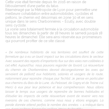
Cette voie était fermée depuis fin 2016 en raison de
l’éboulement d’une partie du talus.
Réaménagé par la Métropole de Lyon pour permettre une
meilleure cohabitation entre automobilistes, cyclistes et
piétons, le chemin est désormais en zone 30 et en sens
unique dans le sens Charbonnières – Écully, avec double
sens cycliste.
La voirie sera totalement fermée à la circulation automobile
tous les dimanches (à partir de 18 heures le samedi jusqu’à 18
heures le dimanche). Elle sera ainsi réservée aux promeneurs
qui pourront profiter de ce site classé.
« De
nombreux
habitants
de nos
territoires
ont
souffert
de
cette
fermeture
qui a eu un
lourd
impact sur
les
circulations
dans
le
secteur
.
Avec
souvent
des reports
d’importants
flux sur des
voies
non
calibrées
à
cet
effet.
Aujourd’hui
, nous
pouvons
regarder
de
l’avant
. La
réouverture
du
chemin
de
Charbonnières
devrait
décongestionner
les
axes qui
servaient de palliatif aux habitants, salariés et usagers de la route,
notamment
pour
rejoindre
chaque
jour
Techlid
. Je pense en
particulier
aux
chemins
du Bois de la Lune, du Pelosset, de Cogny et de Traine cul.
Merci
à
eux
pour
leur
patience et
leur
compréhension
. Nous
allons
laisser le temps aux usagers de reprendre de
bonnes
habitudes et
d’étudier
les
impacts de
cette
réouverture
avant
de
revenir
vers
nos
riverains
de ces
chemins
,
comme
nous nous y
étions
engagés
. La
parole
donnée
attend
parfois
le nombre des
années
.
» a
indiqué
dans