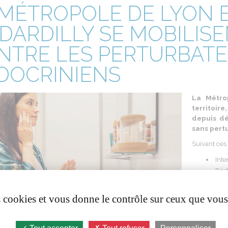
 MÉTROPOLE DE LYON 
 DARDILLY SE MOBILIS
NTRE LES PERTURBAT
DOCRINIENS
La Métro
territoir
depuis dé
sans pert
Suivant ces
Inte
Rédu
l'alime
Favo
es cookies et vous donne le contrôle sur ceux que vous
Mett
contrat
Info