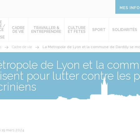
MES INF
E
E /
CADRE
TRAVAILLER &
CULTURE
CE
SPORT
SOLIDARITÉS
DE VIE
ENTREPRENDRE
ET FETES
SE
s
Cadre de vie
La Métropole de Lyon et la commune de Dardilly se mobi
tropole de Lyon et la commu
isent pour lutter contre les 
riniens
i 19 mars 2024