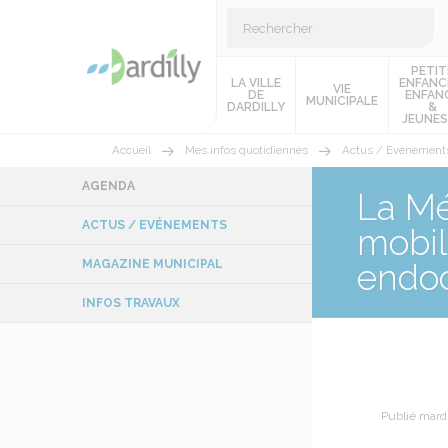
PETIT
LA VILLE
ENFANC
VIE
DE
ENFAN
MUNICIPALE
DARDILLY
&
JEUNES
Accueil
Mes infos quotidiennes
Actus / Evénement
AGENDA
La Mé
ACTUS / EVÉNEMENTS
mobil
endoc
MAGAZINE MUNICIPAL
INFOS TRAVAUX
Publié mard