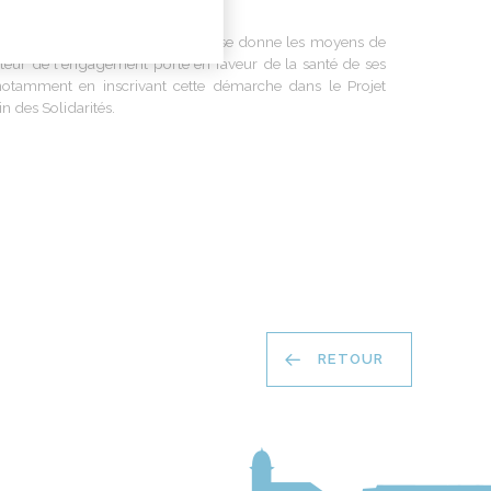
ments pris.
te charte, la Métropole de Lyon, se donne les moyens de
teur de l'engagement porté en faveur de la santé de ses
 notamment en inscrivant cette démarche dans le Projet
n des Solidarités.
RETOUR