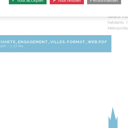
Tout accepter
Tout refuser
Personnaliser
engage
Grâce à cet
devenir mo
habitants,
Métropolitai
CHARTE_ENGAGEMENT_VILLES-FORMAT_WEB.PDF
pdf] - 1.77 Mo