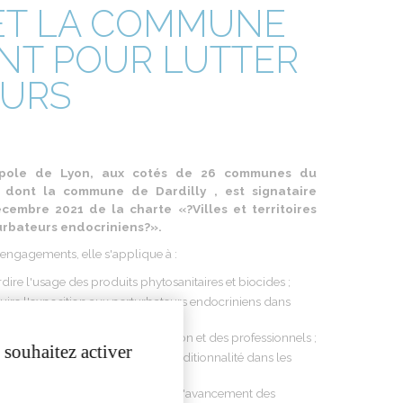
ET LA COMMUNE
ENT POUR LUTTER
EURS
pole de Lyon, aux cotés de 26 communes du
e, dont la commune de Dardilly , est signataire
cembre 2021 de la charte «?Villes et territoires
urbateurs endocriniens?».
 engagements, elle s'applique à :
rdire l'usage des produits phytosanitaires et biocides ;
ire l'exposition aux perturbateurs endocriniens dans
ntation ;
riser l'information de la population et des professionnels ;
 souhaitez activer
re en place des critères d'éco conditionnalité dans les
s et les achats publics ;
rmer tous les ans les citoyens sur l'avancement des