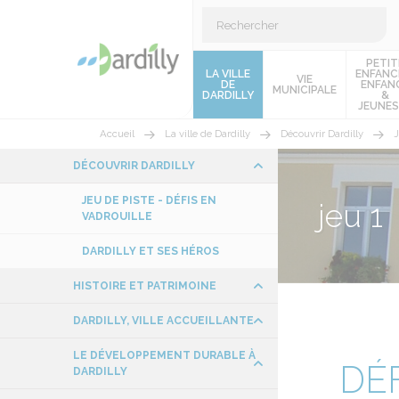
PETIT
LA VILLE
ENFANC
VIE
DE
ENFAN
MUNICIPALE
DARDILLY
&
JEUNES
Accueil
La ville de Dardilly
Découvrir Dardilly
J
DÉCOUVRIR DARDILLY
JEU DE PISTE - DÉFIS EN
jeu 1
VADROUILLE
DARDILLY ET SES HÉROS
HISTOIRE ET PATRIMOINE
DARDILLY, VILLE ACCUEILLANTE
LE DÉVELOPPEMENT DURABLE À
DÉF
DARDILLY