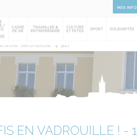
MES INF
E
E /
CADRE
TRAVAILLER &
CULTURE
CE
SPORT
SOLIDARITÉS
DE VIE
ENTREPRENDRE
ET FETES
SE
eu de piste - Défis en Vadrouille
jeu 1
IS EN VADROUILLE ! - 1