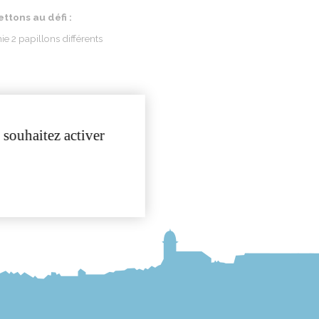
ettons
au
défi
:
ie
2 papillons
différents
 souhaitez activer