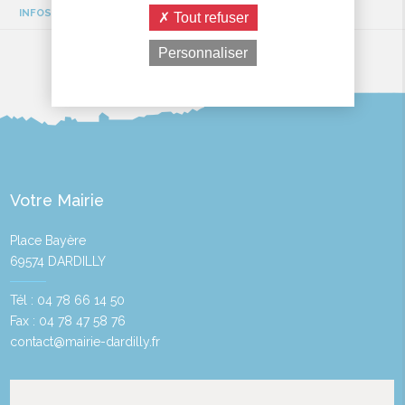
INFOS TRAVAUX
Tout refuser
Personnaliser
Votre Mairie
Place Bayère
69574 DARDILLY
Tél : 04 78 66 14 50
Fax : 04 78 47 58 76
contact@mairie-dardilly.fr