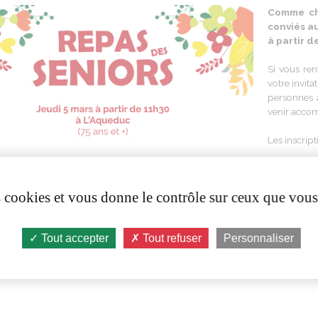
Comme
c
conviés
a
à
partir
de
Si vous re
votre
invita
personnes
venir
acco
Les inscript
les
m
au 
ou p
es cookies et vous donne le contrôle sur ceux que vous
recevoi
Tout accepter
Tout refuser
Personnaliser