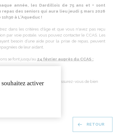
haque
année
,
les
Dardillois
de 75 ans et +
sont
u
repas
des
seniors qui aura lieu
jeudi
5 mars 2026
 11h30 à
L'Aqueduc
!
ntrez dans
les
critères d'âge et que vous n'avez pas
reçu
tion par
voie
postale
,
vous
pouvez
contacter
le
CCAS
. Les
ayant
besoin
d’une
aide pour la
prise
de
repas
,
peuvent
mpagnées
de
leur
aidant
.
ions se font
jusqu'au
24
février
auprès
du
CCAS
:
atins 8h30 – 12h30
04 78 66 31 47
ar mail ccas@mairie-dardilly.fr (
assurez-vous
de
bien
 souhaitez activer
r
le mail de confirmation)
RETOUR