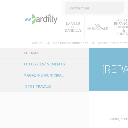
PETIT
LA VILLE
ENFANC
VIE
DE
ENFAN
MUNICIPALE
DARDILLY
&
JEUNES
Accueil
Mes infos quotidiennes
Actus / Evénement
AGENDA
ACTUS / EVÉNEMENTS
[REPA
MAGAZINE MUNICIPAL
INFOS TRAVAUX
Publié jeudi