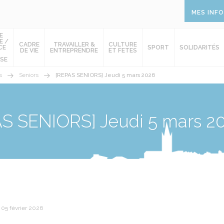
MES INF
E
E /
CADRE
TRAVAILLER &
CULTURE
CE
SPORT
SOLIDARITÉS
DE VIE
ENTREPRENDRE
ET FETES
SE
s
Seniors
[REPAS SENIORS] Jeudi 5 mars 2026
S SENIORS] Jeudi 5 mars 2
 05 février 2026