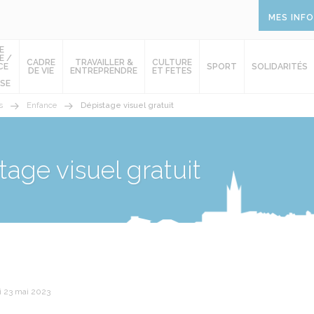
MES INF
E
E /
CADRE
TRAVAILLER &
CULTURE
CE
SPORT
SOLIDARITÉS
DE VIE
ENTREPRENDRE
ET FETES
SE
s
Enfance
Dépistage visuel gratuit
tage visuel gratuit
i 23 mai 2023