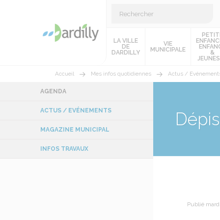
PETIT
LA VILLE
ENFANC
VIE
DE
ENFAN
MUNICIPALE
DARDILLY
&
JEUNES
Accueil
Mes infos quotidiennes
Actus / Evénement
AGENDA
ACTUS / EVÉNEMENTS
Dépis
MAGAZINE MUNICIPAL
INFOS TRAVAUX
Publié mard