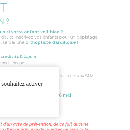
IT
N ?
us
si
votre
enfant
voit
bien
?
 doute,
inscrivez
vos
enfants
pour un
dépistage
lisé
par
une
orthoptiste
dardilloise
!
credis
14 & 21
juin
a
médiathèque
14h à 18h
r les
enfants
de
grande
section de
maternelle
au CM2
sés
à
Dardilly
.
 souhaitez activer
n
auprès
du
CCAS
avant le 26
mai
téléphone
: 04.78.66.31.47
par mail :
ccas
@mairie-dardilly.fr
it
d'un
acte de
prévention
, de ce fait
aucune
ion
d'ordonnance
ni de lunettes ne sera
faite
.