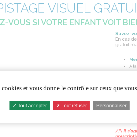
PISTAGE VISUEL GRATU
Z-VOUS SI VOTRE ENFANT VOIT BIE
Savez-vo
En cas de
gratuit
réa
Mer
À l
De 
Pou
scolari
es cookies et vous donne le contrôle sur ceux que vous
Inscriptio
Tout accepter
Tout refuser
Personnaliser
Par
Ou 
/!\ Il
s'ag
prescript