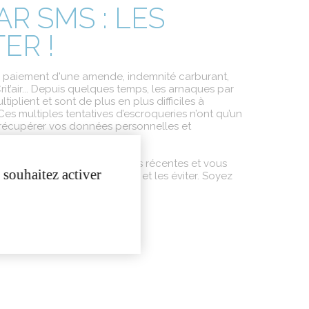
R SMS : LES
ER !
e
paiement
d'une
amende
,
indemnité
carburant
,
rit’air
...
Depuis
quelques
temps, les
arnaques
par
ltiplient
et
sont
de plus en plus
difficiles
à
Ces
multiples tentatives
d’escroqueries
n’ont
qu’un
récupérer
vos
données
personnelles
et
.
blic.fr
vous
présente
les plus
récentes
et
vous
 souhaitez activer
pour
vous
aider à les
repérer
et les
éviter
.
Soyez