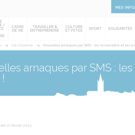
MES INF
E
E /
CADRE
TRAVAILLER &
CULTURE
CE
SPORT
SOLIDARITÉS
DE VIE
ENTREPRENDRE
ET FETES
SE
s
Vie citoyenne
Nouvelles arnaques par SMS : les reconnaître et les évi
lles arnaques par SMS : les 
 !
edi 10 février 2023