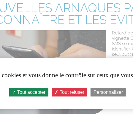
UVELLES ARNAQUES PA
ONNAÎTRE ET LES ÉVIT
Retard d
vignette
C
SMS se
mu
identifier.
seul
but :
bancaires
Service-Pu
es cookies et vous donne le contrôle sur ceux que vous
conseille
prudent !
Tout accepter
Tout refuser
Personnaliser