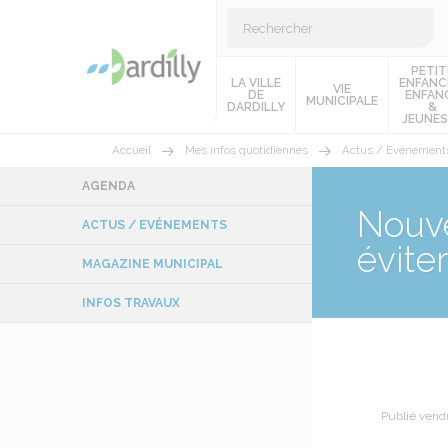
PETIT
LA VILLE
ENFANC
VIE
DE
ENFAN
MUNICIPALE
DARDILLY
&
JEUNES
Accueil
Mes infos quotidiennes
Actus / Evénement
AGENDA
Nouve
ACTUS / EVÉNEMENTS
éviter
MAGAZINE MUNICIPAL
INFOS TRAVAUX
Publié vendr