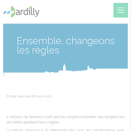
Ensemble, changeons
les règles
Publié mercredi 08 mars 2023
2 millions de femmes
n'ont
pas les
moyens
d'acheter
des tampons ou
serviettes pendant
leurs
règles
.
La
Mairie
s’associe
à la
Métropole
de Lyon, en collaboration
avec