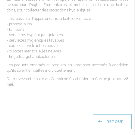
l’association
Règles
Élémentaires
et met à disposition
une
boite
à
dons, pour
collecter
des protections
hygiéniques
.
Il est possible
d'apporter
dans
la
boite
de
collecte
:
-
protège-slips
- tampons
- serviettes
hygiéniques
jetables
- serviettes
hygiéniques
lavables
- coupes
menstruelles
neuves
- culottes
menstruelles
neuves
-
lingettes
, gel
antibactérien
.
Les
paquets
entamés
et
produits
en
vrac
sont
acceptés
à condition
qu'ils
soient
emballés
individuellement
.
Retrouvez
cette
boite
au
Complexe
Sportif
Moulin
Carron
jusqu’au
28
mai
.
RETOUR