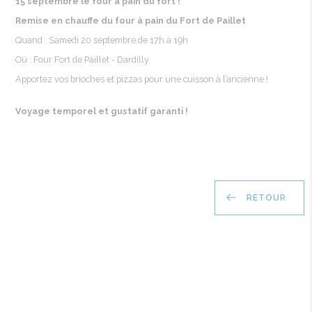
15
septembre
le four à pain du fort !
Remise
en
chauffe
du four à pain du Fort de
Paillet
Quand
: Samedi 20
septembre
de 17h à 19h
Où : Four Fort de
Paillet
-
Dardilly
Apportez
vos
brioches et pizzas pour
une
cuisson
à
l’ancienne
!
Voyage
temporel
et
gustatif
garanti
!
RETOUR