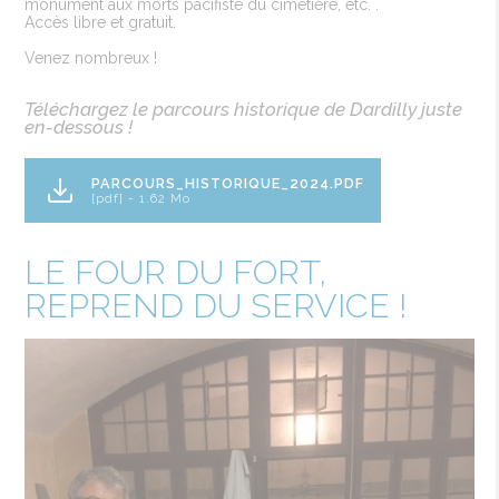
monument aux morts pacifiste du cimetière, etc. .
Accès libre et gratuit.
Venez nombreux !
Téléchargez le parcours historique de Dardilly juste
en-dessous !
PARCOURS_HISTORIQUE_2024.PDF
[pdf] - 1.62 Mo
LE FOUR DU FORT,
REPREND DU SERVICE !