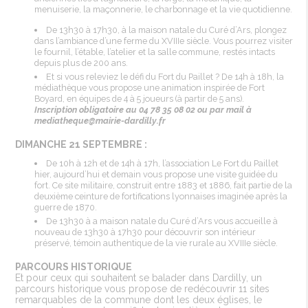
menuiserie, la maçonnerie, le charbonnage et la vie quotidienne.
De 13h30 à 17h30, à la maison natale du Curé d’Ars, plongez
dans l’ambiance d’une ferme du XVIIIe siècle. Vous pourrez visiter
le fournil, l’étable, l’atelier et la salle commune, restés intacts
depuis plus de 200 ans.
Et si vous releviez le défi du Fort du Paillet ? De 14h à 18h, la
médiathèque vous propose une animation inspirée de Fort
Boyard, en équipes de 4 à 5 joueurs (à partir de 5 ans).
Inscription obligatoire au 04 78 35 08 02 ou par mail à
mediatheque@mairie-dardilly.fr
DIMANCHE 21 SEPTEMBRE :
De 10h à 12h et de 14h à 17h, l’association Le Fort du Paillet
hier, aujourd’hui et demain vous propose une visite guidée du
fort. Ce site militaire, construit entre 1883 et 1886, fait partie de la
deuxième ceinture de fortifications lyonnaises imaginée après la
guerre de 1870.
De 13h30 à a maison natale du Curé d’Ars vous accueille à
nouveau de 13h30 à 17h30 pour découvrir son intérieur
préservé, témoin authentique de la vie rurale au XVIIIe siècle.
PARCOURS HISTORIQUE
Et pour ceux qui souhaitent se balader dans Dardilly, un
parcours historique vous propose de redécouvrir 11 sites
remarquables de la commune dont les deux églises, le