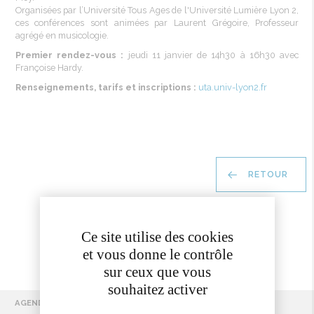
Organisées par l’Université Tous Ages de l'Université Lumière Lyon 2,
ces conférences sont animées par Laurent Grégoire, Professeur
agrégé en musicologie.
Premier rendez-vous :
jeudi 11 janvier de 14h30 à 16h30 avec
Françoise Hardy.
Renseignements, tarifs et inscriptions :
uta.univ-lyon2.fr
RETOUR
Ce site utilise des cookies
et vous donne le contrôle
sur ceux que vous
souhaitez activer
AGENDA