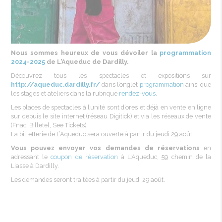
Nous
sommes
heureux
de
vous
dévoiler
la
programmation
2024-2025
de
L'Aqueduc
de
Dardilly
.
Découvrez
tous
les
spectacles et expositions sur
http
://aqueduc.dardilly.fr/
dans
l’onglet
programmation
ainsi que
les
stages et ateliers dans la rubrique
rendez-vous
.
Les places de spectacles à l’unité sont d’ores et déjà en vente en ligne
sur
depuis
le site internet (réseau Digitick) et via
les
réseaux de vente
(Fnac, Billetel, See Tickets).
La
billetterie
de
L’Aqueduc
sera
ouverte
à
partir
du
jeudi
29
août
.
Vous
pouvez
envoyer
vos
demandes
de
réservations
en
adressant
le
coupon de
réservation
à
L'Aqueduc
, 59 chemin de la
Liasse à Dardilly.
Les
demandes
seront
traitées
à
partir
du jeudi 29
août
.