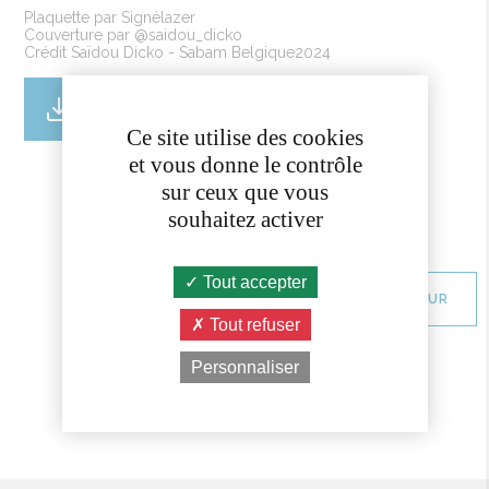
Plaquette
par
Signélazer
Couverture
par @
saidou_dicko
Crédit
Saïdou
Dicko
-
Sabam
Belgique2024
AQUE-BROCHURE-2425-WEB-01.PDF
[pdf] - 1.62 Mo
Ce site utilise des cookies
et vous donne le contrôle
sur ceux que vous
souhaitez activer
Tout accepter
RETOUR
Tout refuser
Personnaliser