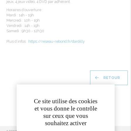
jeux, 4 jeux vidéo, 4 DVD par
adhérent
.
Horaires
d’ouverture
:
Mardi
: 14h - 19h
Mercredi
: 10h - 19h
Vendredi : 14h - 19h
Samedi : 9h30 - 12h30
Plus
d’infos
:
https://reseau-rebond.fr/dardilly
RETOUR
Ce site utilise des cookies
et vous donne le contrôle
sur ceux que vous
souhaitez activer