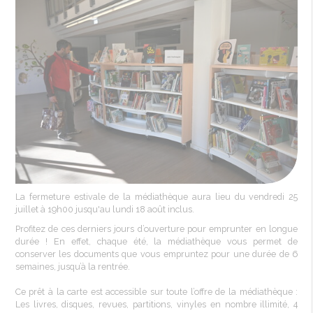
La
fermeture
estivale
de la
médiathèque
aura lieu du
vendredi
25
juillet
à 19h00
jusqu'au
lundi
18
août
inclus
.
Profitez
de ces
derniers
jours
d’ouverture
pour
emprunter
en
longue
durée
! En effet,
chaque
été
, la
médiathèque
vous
permet
de
conserver
les
documents que
vous
empruntez
pour
une
durée
de 6
semaines
,
jusqu’à
la
rentrée
.
Ce
prêt
à la
carte
est
accessible sur
toute
l’offre
de la
médiathèque
:
Les
livres
,
disques
, revues, partitions,
vinyles
en nombre
illimité
, 4