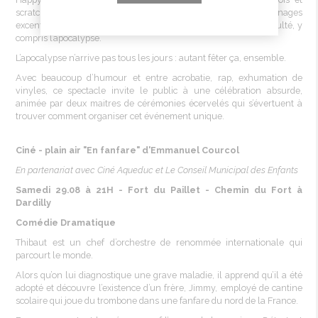
scratching (DJ) qui raconte l’histoire de deux personnages
excentriques et de leur inlassable optimisme face à toute difficulté, y
compris l’apocalypse.
L’apocalypse n’arrive pas tous les jours : autant fêter ça, ensemble.
Avec beaucoup d’humour et entre acrobatie, rap, exhumation de
vinyles, ce spectacle invite le public à une célébration absurde,
animée par deux maitres de cérémonies écervelés qui s’évertuent à
trouver comment organiser cet événement unique.
Ciné - plain air "En fanfare" d'Emmanuel Courcol
En partenariat avec Ciné Aqueduc et Le Conseil Municipal des Enfants
Samedi 29.08 à 21H - Fort du Paillet -
Chemin du Fort à
Dardilly
Comédie Dramatique
Thibaut est un chef d’orchestre de renommée internationale qui
parcourt le monde.
Alors qu’on lui diagnostique une grave maladie, il apprend qu’il a été
adopté et découvre l’existence d’un frère, Jimmy, employé de cantine
scolaire qui joue du trombone dans une fanfare du nord de la France.