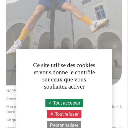
Ce site utilise des cookies
et vous donne le contrôle
sur ceux que vous
souhaitez activer
HAPPY APOCALYPSE TO YOU
Presenté par la Compagnie Les Enfants Sérieux
Tout accepter
Mercredi 08.07 à 18H30 - Esplanade - Avenue de Verdun à
Dardilly
Tout refuser
Cirque . Dès 6 ans
Personnaliser
Happy Apocalypse to you c’est un duo de clown, mât chinois et