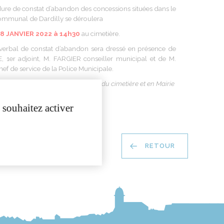
re de constat d’abandon des concessions situées dans le
ommunal de Dardilly se déroulera
18 JANVIER 2022 à 14h30
au
cimetière.
verbal de constat d’abandon sera dressé en présence de
 1er adjoint, M. FARGIER conseiller municipal et de M.
f de service de la Police Municipale.
 concessions est affichée à l’entrée du cimetière et en Mairie
 souhaitez activer
RETOUR