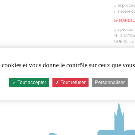
Une procédu
cimetière c
le MARDI 
Un procès 
M. GRANGE,
QUERSIN che
La liste des
es cookies et vous donne le contrôle sur ceux que vous
Tout accepter
Tout refuser
Personnaliser