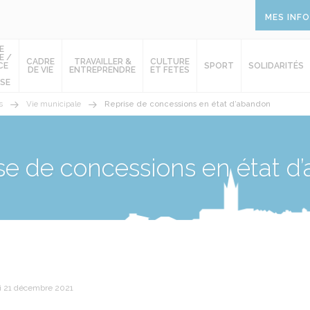
MES INF
E
E /
CADRE
TRAVAILLER &
CULTURE
CE
SPORT
SOLIDARITÉS
DE VIE
ENTREPRENDRE
ET FETES
SE
s
Vie municipale
Reprise de concessions en état d’abandon
se de concessions en état d
i 21 décembre 2021