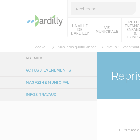
PETIT
LA VILLE
ENFANC
VIE
DE
ENFAN
MUNICIPALE
DARDILLY
&
JEUNES
Accueil
Mes infos quotidiennes
Actus / Evénement
AGENDA
ACTUS / EVÉNEMENTS
Repri
MAGAZINE MUNICIPAL
INFOS TRAVAUX
Publié mard