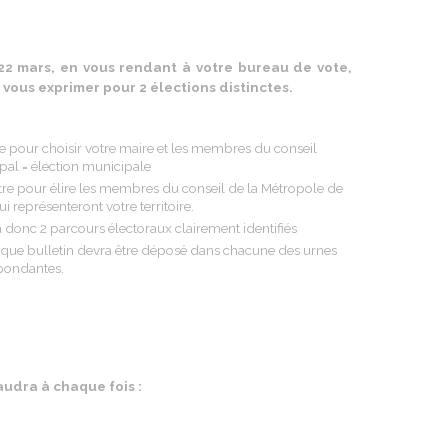
 22 mars, en vous rendant à votre bureau de vote,
 vous exprimer pour 2 élections distinctes.
e pour choisir votre maire et les membres du conseil
pal = élection municipale
tre pour élire les membres du conseil de la Métropole de
i représenteront votre territoire.
 a donc 2 parcours électoraux clairement identifiés
que bulletin devra être déposé dans chacune des urnes
pondantes.
audra à chaque fois :