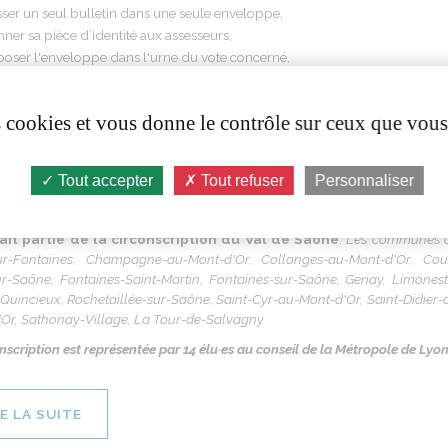
sser un seul bulletin dans une seule enveloppe,
ner sa pièce d’identité aux assesseurs,
oser l'enveloppe dans l'urne du vote concerné,
ner la liste d'émargement du vote concerné,
placer dans un autre parcours.
es cookies et vous donne le contrôle sur ceux que vous
es listes de candidats pour les élections municipales et des listes différen
Tout accepter
Tout refuser
Personnaliser
ler plus loin...
fait partie de la circonscription du Val de Saône
.
Les communes co
ur-Fontaines, Champagne-au-Mont-d'Or, Collonges-au-Mont-d'Or, Couzo
ur-Saône, Fontaines-Saint-Martin, Fontaines-sur-Saône, Genay, Limonest
 Quincieux, Rochetaillée-sur-Saône, Saint-Cyr-au-Mont-d'Or, Saint-Didie
Or, Sathonay-Village, La Tour-de-Salvagny
nscription est représentée par 14 élu·es au conseil de la Métropole de Lyon
RE LA SUITE