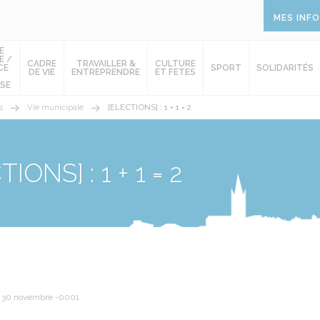
MES INF
E
E /
CADRE
TRAVAILLER &
CULTURE
CE
SPORT
SOLIDARITÉS
DE VIE
ENTREPRENDRE
ET FETES
SE
s
Vie municipale
[ELECTIONS] : 1 + 1 = 2
IONS] : 1 + 1 = 2
i 30 novembre -0001