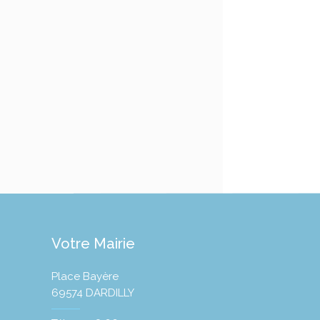
Votre Mairie
Place Bayère
69574 DARDILLY