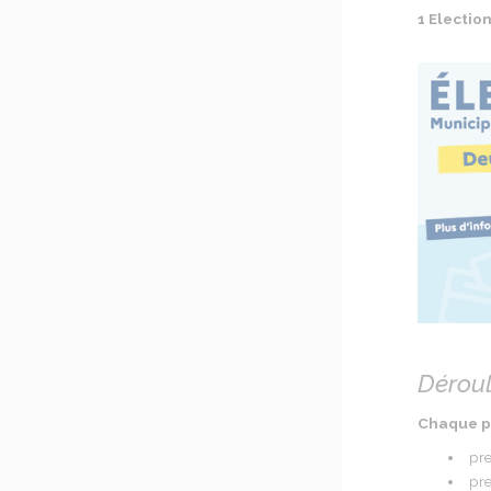
1 Electio
Dérou
Chaque pa
pre
pre