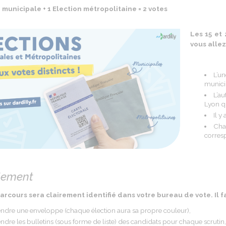
n municipale + 1 Election métropolitaine = 2 votes
Les 15 et
vous allez
L’un
munici
L’au
Lyon qu
Il y
Cha
corres
lement
rcours sera clairement identifié dans votre bureau de vote. Il f
ndre une enveloppe (chaque élection aura sa propre couleur),
ndre les bulletins (sous forme de liste) des candidats pour chaque scrutin,