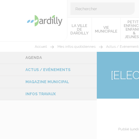
PETIT
LA VILLE
ENFANC
VIE
DE
ENFAN
MUNICIPALE
DARDILLY
&
JEUNES
Accueil
Mes infos quotidiennes
Actus / Evénement
AGENDA
ACTUS / EVÉNEMENTS
[ELECT
MAGAZINE MUNICIPAL
INFOS TRAVAUX
Publié lund