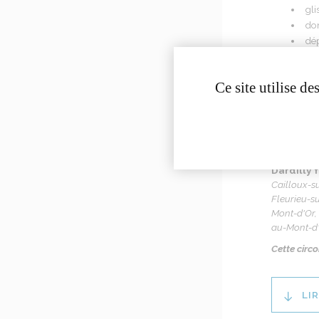
gli
don
dép
sig
se 
Ce site utilise d
Il y aura d
distinctes.
Pour al
Dardilly 
Cailloux-s
Fleurieu-s
Mont-d'Or,
au-Mont-d'
Cette circo
LI