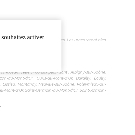
 souhaitez activer
tes pour les élections métropolitaines. Les urnes seront bien
mposant cette circonscription sont : Albigny-sur-Saône,
n-au-Mont-d'Or, Curis-au-Mont-d'Or, Dardilly, Écully,
, Lissieu, Montanay, Neuville-sur-Saône, Poleymieux-au-
r-au-Mont-d'Or, Saint-Germain-au-Mont-d'Or, Saint-Romain-
.