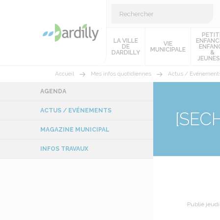
PETIT
LA VILLE
ENFANC
VIE
DE
ENFAN
MUNICIPALE
DARDILLY
&
JEUNES
Accueil
Mes infos quotidiennes
Actus / Evénement
AGENDA
ACTUS / EVÉNEMENTS
[SECH
MAGAZINE MUNICIPAL
INFOS TRAVAUX
Publié jeudi