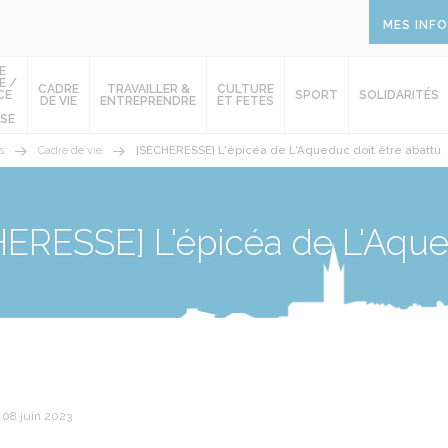
MES INF
E
E /
CADRE
TRAVAILLER &
CULTURE
CE
SPORT
SOLIDARITÉS
DE VIE
ENTREPRENDRE
ET FETES
SE
s
Cadre de vie
[SECHERESSE] L'épicéa de L'Aqueduc doit être abattu
ERESSE] L'épicéa de L'Aqued
 08 juin 2023