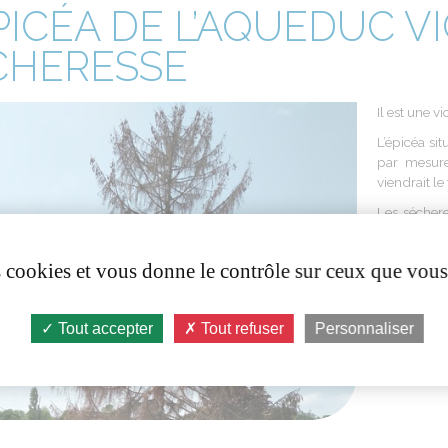
PICÉA DE L’AQUEDUC V
CHERESSE
Il est
une
vi
L’épicéa
sit
par
mesur
viendrait
le
Les
sécher
dont
l’état
d
faiblesse
e
es cookies et vous donne le contrôle sur ceux que vous
terreau
idéa
bois
jusqu’à
L’arbre
ser
Tout accepter
Tout refuser
Personnaliser
essence pl