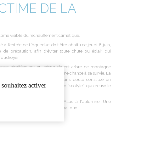
ICTIME DE LA
ctime
visible du
réchauffement
climatique
.
ué
à
l’entrée
de
L’Aqueduc
doit
être
abattu
ce
jeudi
8
juin
,
e
de
précaution
,
afin
d'éviter
toute
chute ou
éclair
qui
foudroyer
.
esses
répétées
ont
eu raison de
cet
arbre
de
montagne
e
santé
ne
laissait
hélas
plus
aucune
chance à sa
survie
. La
ngendrée
par la
sécheresse
a sans doute
constitué
un
 souhaitez activer
l
pour son plus grand
ennemi
: le ''
scolyte
'' qui creuse le
le
détruire
entièrement
.
a
remplacé
par un
cèdre
de
l'Atlas
à
l'automne
.
Une
us
résistante
au
réchauffement
climatique
.