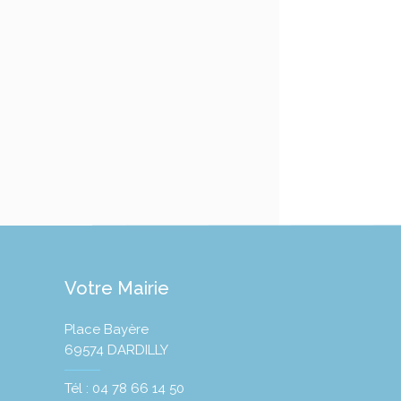
Votre Mairie
Place Bayère
69574 DARDILLY
Tél : 04 78 66 14 50