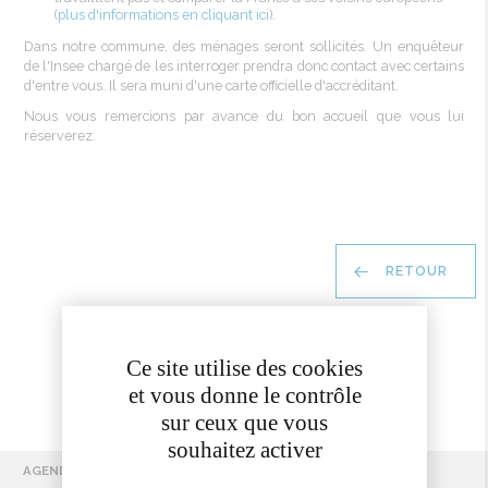
(
plus d'informations en cliquant ici
).
Dans notre commune, des ménages seront sollicités. Un enquêteur
de l'Insee chargé de les interroger prendra donc contact avec certains
d'entre vous. Il sera muni d'une carte officielle d'accréditant.
Nous vous remercions par avance du bon accueil que vous lui
réserverez.
RETOUR
Ce site utilise des cookies
et vous donne le contrôle
sur ceux que vous
souhaitez activer
AGENDA