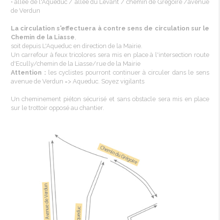
•
allée
de
l'Aqueduc
/
allée
du Levant /
chemin
de
Grégoire
/avenue
de Verdun
La circulation
s'effectuera
à
contre
sens de circulation sur le
Chemin de la Liasse
,
soit
depuis
L'Aqueduc
en direction de la
Mairie
.
Un carrefour à
feux
tricolores
sera mis en place à
l'intersection
route
d'Ecully
/chemin de la Liasse/rue de la Mairie
Attention :
les
cyclistes
pourront
continuer
à
circuler
dans
le sens
avenue de Verdun =>
Aqueduc
.
Soyez
vigilants
Un
cheminement
piéton
sécurisé
et sans obstacle sera mis en place
sur le
trottoir
opposé
au
chantier
.