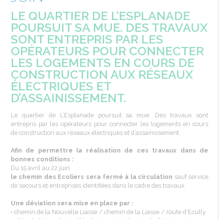
LE QUARTIER DE L’ESPLANADE
POURSUIT SA MUE. DES TRAVAUX
SONT ENTREPRIS PAR LES
OPÉRATEURS POUR CONNECTER
LES LOGEMENTS EN COURS DE
CONSTRUCTION AUX RÉSEAUX
ÉLECTRIQUES ET
D’ASSAINISSEMENT.
Le quartier de L’Esplanade
poursuit
sa
mue
. Des
travaux
sont
entrepris
par
les
opérateurs
pour connecter
les
logements en cours
de construction aux réseaux
électriques
et
d’assainissement
.
Afin
de
permettre
la réalisation de ces travaux dans de
bonnes
conditions :
Du 15
avril
au 22
juin
le chemin des Ecoliers sera
fermé
à la circulation
sauf
service
de
secours
et entreprises identifiées dans le cadre des travaux
Une
déviation
sera
mise
en place par :
• chemin de la Nouvelle Liasse /
chemin
de la
Liasse
/ route
d'Ecully