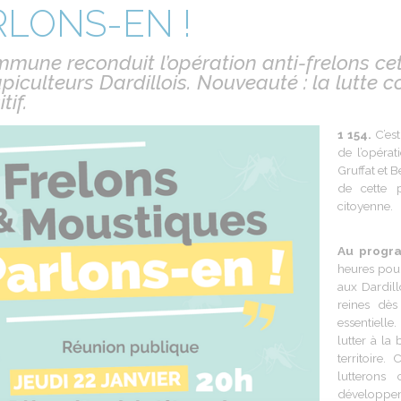
RLONS-EN !
mune reconduit l’opération anti-frelons ce
piculteurs Dardillois. Nouveauté : la lutte c
tif.
1 154.
C’es
de
l’opérat
Gruffat et 
de cette
citoyenne
.
Au
progr
heures
pour
aux Dardill
reines
dès
essentielle
.
lutter
à la 
territoire
.
C
lutterons
développe