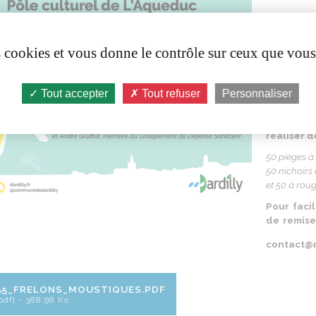
Le + :
la 
nichoirs à 
es cookies et vous donne le contrôle sur ceux que vous
contre
la
pr
Par
exempl
moustiques
Tout accepter
Tout refuser
Personnaliser
Ce
disposi
qui met
réaliser
d
50
pièges
à
50
nichoirs
et 50 à
rou
Pour
facil
de
remis
contact@m
A5_FRELONS_MOUSTIQUES.PDF
pdf] - 388.98 Ko