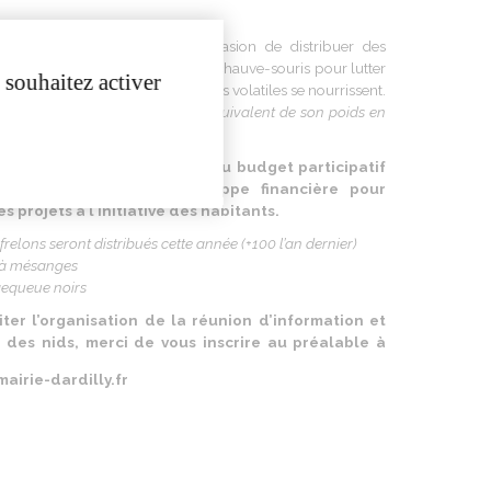
réunion du 22
janvier
sera l’occasion de distribuer des
mésanges, rougequeue noirs et à chauve-souris pour
lutter
 souhaitez activer
olifération
de
moustiques
dont
ces volatiles se
nourrissent
.
e
,
une
mésange
peut
manger
l’équivalent
de son
poids
en
par
jour
.
tif
s’intègre dans le cadre du budget
participatif
chaque
année
une
enveloppe
financière
pour
es
projets
à
l’initiative
des
habitants
.
frelons
seront
distribués
cette
année
(+100
l’an
dernier
)
à
mésanges
gequeue
noirs
iter
l’organisation
de la
réunion
d’information
et
e
des
nids
,
merci
de
vous
inscrire
au
préalable
à
airie-dardilly.fr
ENREGISTRER L'ARTICLE