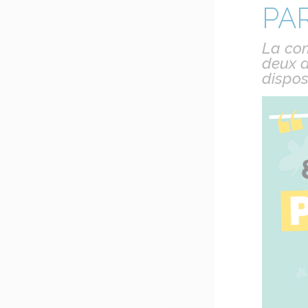
PA
La com
deux a
disposi