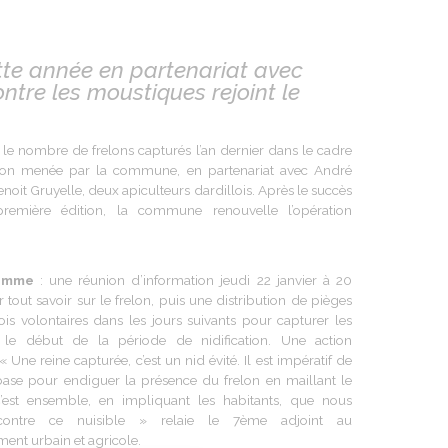
tte année en partenariat avec
ontre les moustiques rejoint le
t le nombre de frelons
capturés
l’an
dernier
dans
le cadre
ion
menée
par la commune, en
partenariat
avec
André
Benoit Gruyelle, deux
apiculteurs
dardillois
. Après le succès
première
édition
, la commune
renouvelle
l’opération
amme
:
une
réunion
d’information
jeudi 22 janvier à 20
 tout
savoir
sur le
frelon
, puis
une
distribution de pièges
ois volontaires dans
les
jours
suivants pour
capturer
les
le début de la période de nidification.
Une
action
 «
Une
reine
capturée
,
c’est
un
nid
évité
. Il
est
impératif
de
base pour
endiguer
la
présence
du
frelon
en
maillant
le
’est
ensemble, en
impliquant
les
habitants
, que nous
contre
ce
nuisible
»
relaie
le 7ème
adjoint
au
ment
urbain
et
agricole
.