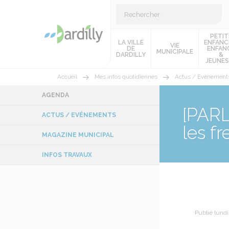
PETIT
LA VILLE
ENFANC
VIE
DE
ENFAN
MUNICIPALE
DARDILLY
&
JEUNES
Accueil
Mes infos quotidiennes
Actus / Evénement
AGENDA
[PARL
ACTUS / EVÉNEMENTS
les f
MAGAZINE MUNICIPAL
INFOS TRAVAUX
Publié lundi