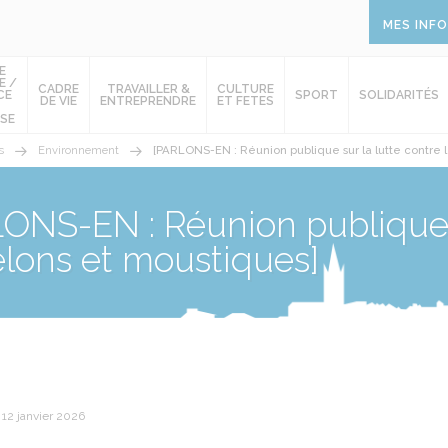
MES INF
E
E /
CADRE
TRAVAILLER &
CULTURE
CE
SPORT
SOLIDARITÉS
DE VIE
ENTREPRENDRE
ET FETES
SE
s
Environnement
[PARLONS-EN : Réunion publique sur la lutte contre l
ONS-EN : Réunion publique s
relons et moustiques]
 12 janvier 2026