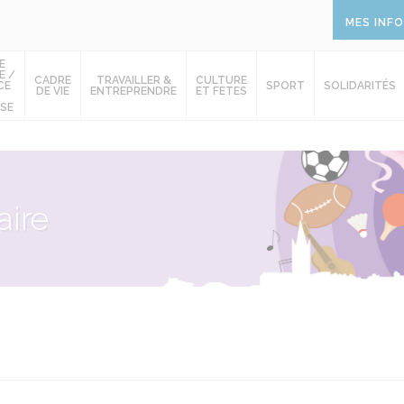
MES INF
E
E /
CADRE
TRAVAILLER &
CULTURE
CE
SPORT
SOLIDARITÉS
DE VIE
ENTREPRENDRE
ET FETES
SE
ire