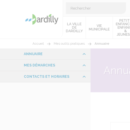
PETIT
LA VILLE
ENFANC
VIE
DE
ENFAN
MUNICIPALE
DARDILLY
&
JEUNES
Accueil
Mes outils pratiques
Annuaire
ANNUAIRE
MES DÉMARCHES
Annua
CONTACTS ET HORAIRES