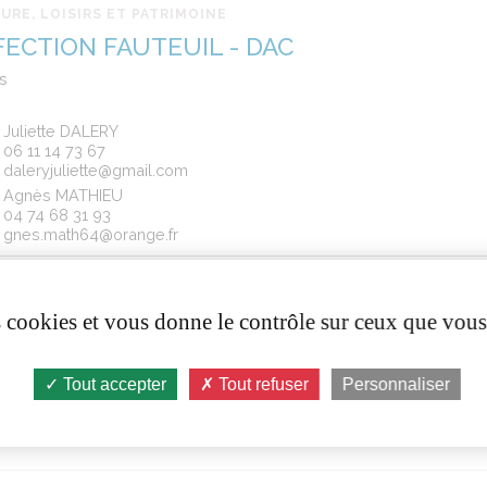
URE, LOISIRS ET PATRIMOINE
FECTION FAUTEUIL - DAC
s
Juliette DALERY
06 11 14 73 67
daleryjuliette@gmail.com
Agnès MATHIEU
04 74 68 31 93
gnes.math64@orange.fr
06 11 14 73 67
es cookies et vous donne le contrôle sur ceux que vous
daleryjuliette@gmail.com
http://www.dardillyartetculture.fr
Tout accepter
Tout refuser
Personnaliser