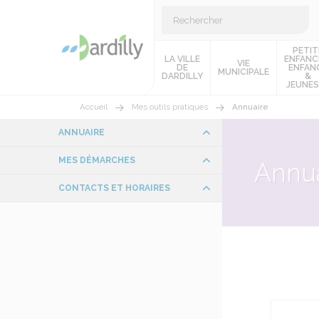
PETIT
LA VILLE
ENFANC
VIE
DE
ENFAN
MUNICIPALE
DARDILLY
&
JEUNES
Accueil
Mes outils pratiques
Annuaire
ANNUAIRE
MES DÉMARCHES
Annua
CONTACTS ET HORAIRES