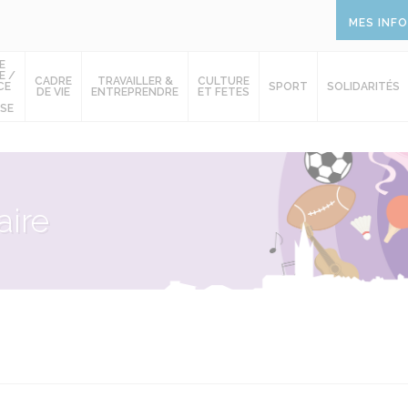
MES INF
E
E /
CADRE
TRAVAILLER &
CULTURE
CE
SPORT
SOLIDARITÉS
DE VIE
ENTREPRENDRE
ET FETES
SE
ire