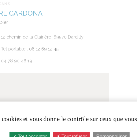
SANS
RL CARDONA
bier
12 chemin de la Clairière, 69570 Dardilly
Tel portable :
06 12 69 12 45
04 78 90 46 19
es cookies et vous donne le contrôle sur ceux que vous
Tout accepter
Tout refuser
Personnaliser