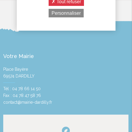
Tout refuser
Personnaliser
Votre Mairie
Place Bayère
69574 DARDILLY
Tél : 04 78 66 14 50
Fax : 04 78 47 58 76
contact@mairie-dardilly.fr