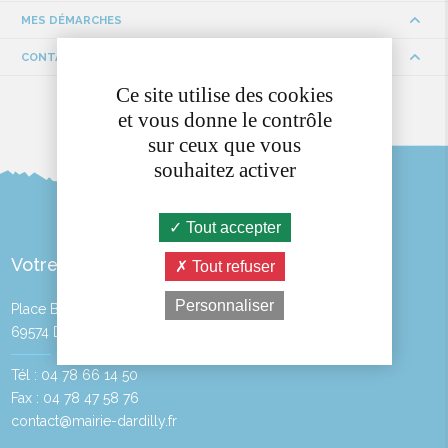
MES DÉMARCHES
CONTACTS ET HORAIRES
Ce site utilise des cookies
et vous donne le contrôle
sur ceux que vous
souhaitez activer
Tout accepter
Votre Mairie
Tout refuser
Personnaliser
Place Bayère
69574 DARDILLY
Tél : 04 78 66 14 50
Fax : 04 78 47 58 76
contact@mairie-dardilly.fr