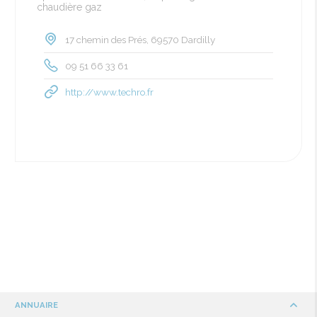
chaudière gaz
17 chemin des Prés, 69570 Dardilly
09 51 66 33 61
http://www.techro.fr
ANNUAIRE