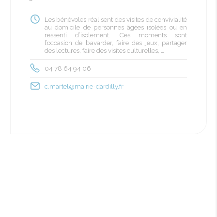
Les bénévoles réalisent des visites de convivialité
au domicile de personnes âgées isolées ou en
ressenti d’isolement. Ces moments sont
l’occasion de bavarder, faire des jeux, partager
des lectures, faire des visites culturelles, …
04 78 64 94 06
c.martel@mairie-dardilly.fr