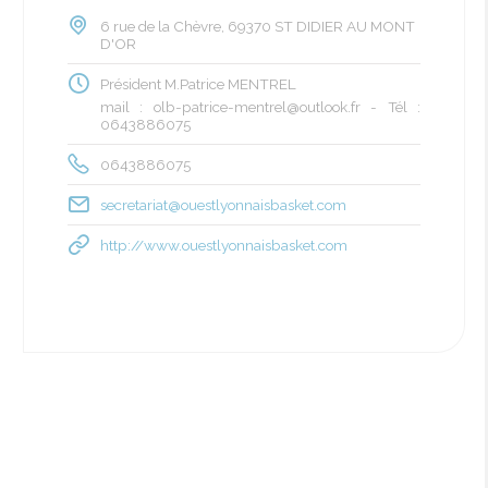
6 rue de la Chèvre, 69370 ST DIDIER AU MONT
D'OR
Président M.Patrice MENTREL
mail : olb-patrice-mentrel@outlook.fr - Tél :
0643886075
0643886075
secretariat@ouestlyonnaisbasket.com
http://www.ouestlyonnaisbasket.com