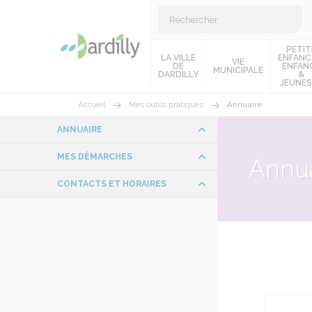
PETIT
LA VILLE
ENFANC
VIE
DE
ENFAN
MUNICIPALE
DARDILLY
&
JEUNES
Accueil
Mes outils pratiques
Annuaire
ANNUAIRE
MES DÉMARCHES
Annua
CONTACTS ET HORAIRES