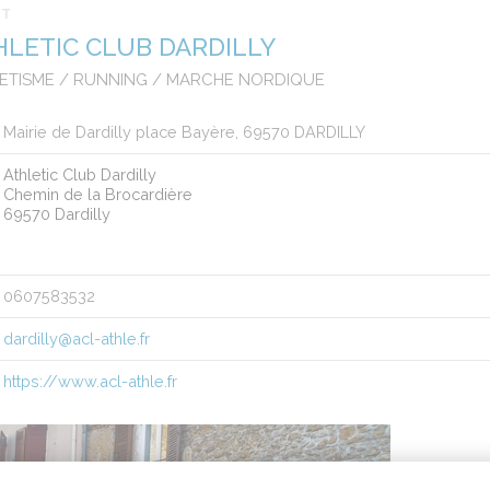
RT
HLETIC CLUB DARDILLY
ETISME / RUNNING / MARCHE NORDIQUE
Mairie de Dardilly place Bayère, 69570 DARDILLY
Athletic Club Dardilly
Chemin de la Brocardière
69570 Dardilly
0607583532
dardilly@acl-athle.fr
https://www.acl-athle.fr