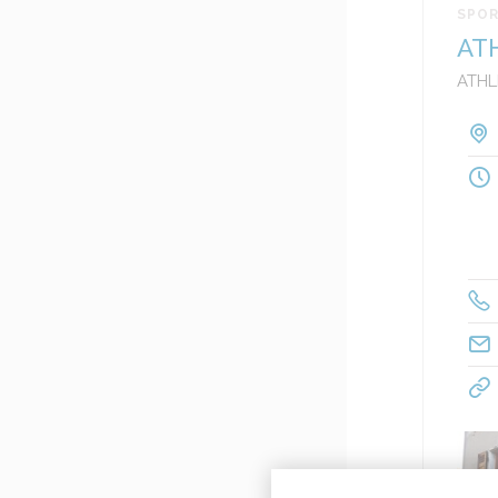
SPO
AT
ATHL