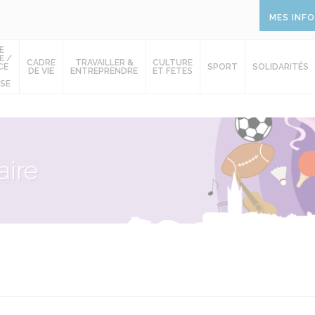
MES INF
E
E /
CADRE
TRAVAILLER &
CULTURE
CE
SPORT
SOLIDARITÉS
DE VIE
ENTREPRENDRE
ET FETES
SE
ire