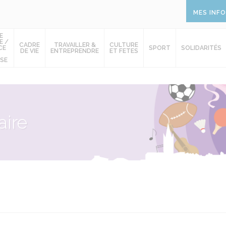
MES INF
E
E /
CADRE
TRAVAILLER &
CULTURE
CE
SPORT
SOLIDARITÉS
DE VIE
ENTREPRENDRE
ET FETES
SE
ire