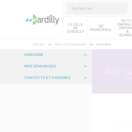
PETIT
LA VILLE
ENFANC
VIE
DE
ENFAN
MUNICIPALE
DARDILLY
&
JEUNES
Accueil
Mes outils pratiques
Annuaire
ANNUAIRE
MES DÉMARCHES
Annua
CONTACTS ET HORAIRES