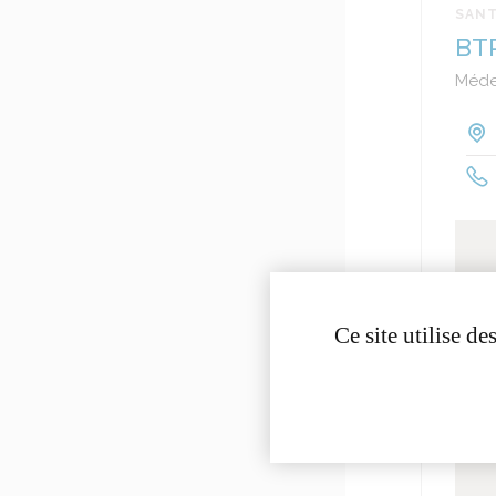
SAN
BT
Méde
Ce site utilise d