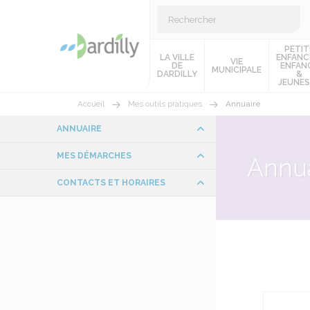
PETIT
LA VILLE
ENFANC
VIE
DE
ENFAN
MUNICIPALE
DARDILLY
&
JEUNES
Accueil
Mes outils pratiques
Annuaire
ANNUAIRE
MES DÉMARCHES
Annua
CONTACTS ET HORAIRES