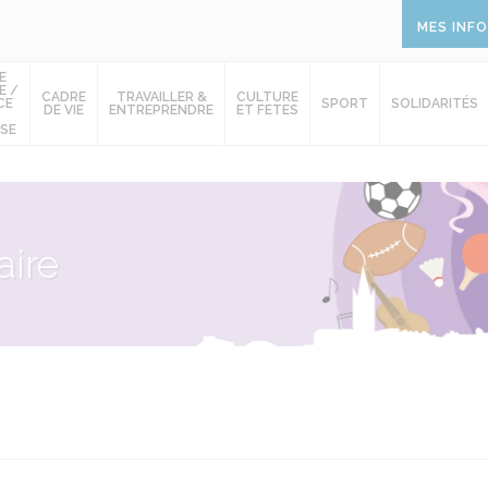
MES INF
E
E /
CADRE
TRAVAILLER &
CULTURE
CE
SPORT
SOLIDARITÉS
DE VIE
ENTREPRENDRE
ET FETES
SE
ire