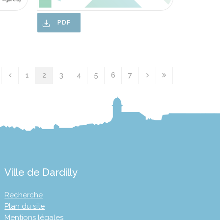
PDF
1
2
3
4
5
6
7
Ville de Dardilly
Recherche
Plan du site
Mentions légales