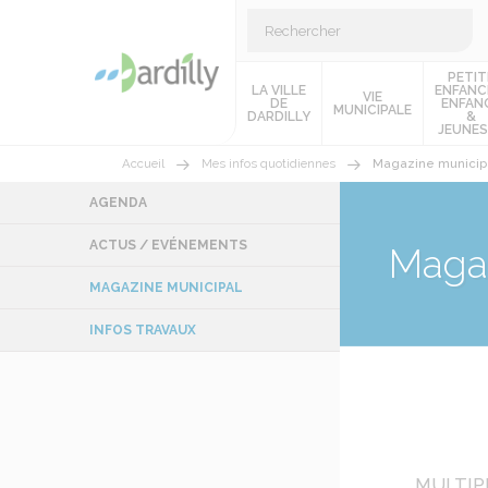
PETIT
LA VILLE
ENFANC
VIE
DE
ENFAN
MUNICIPALE
DARDILLY
&
JEUNES
Accueil
Mes infos quotidiennes
Magazine municip
AGENDA
ACTUS / EVÉNEMENTS
Magaz
MAGAZINE MUNICIPAL
INFOS TRAVAUX
MULTIP