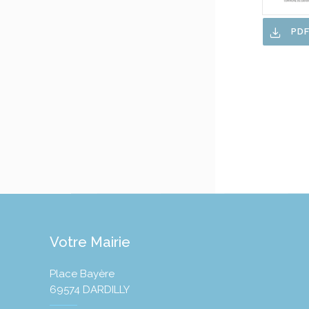
PD
Votre Mairie
Place Bayère
69574 DARDILLY