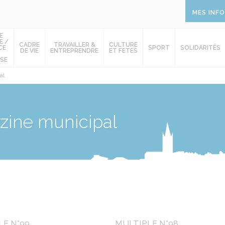
MES INF
E
E /
CADRE
TRAVAILLER &
CULTURE
CE
SPORT
SOLIDARITÉS
DE VIE
ENTREPRENDRE
ET FETES
SE
al
ine municipal
LE N°99
MULTIPLE N°98