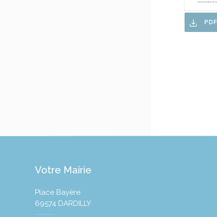
PD
Votre Mairie
Place Bayère
69574 DARDILLY