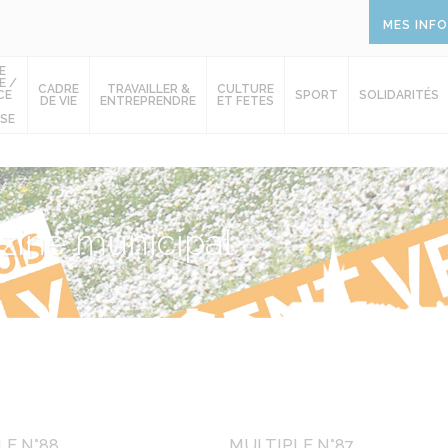
MES INF
E
E /
CADRE
TRAVAILLER &
CULTURE
CE
SPORT
SOLIDARITÉS
DE VIE
ENTREPRENDRE
ET FETES
SE
ine municipal
LE N°88
MULTIPLE N°87