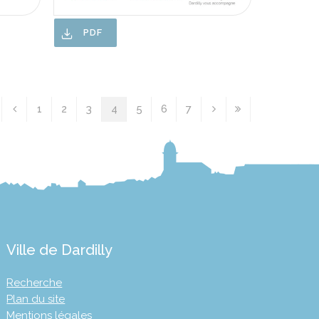
PDF
1
2
3
4
5
6
7
Ville de Dardilly
Recherche
Plan du site
Mentions légales