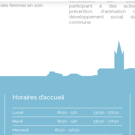
s de PREVENTION et de
candidature aux associ
des femmes en soin.
participant à des acti
prévention, d'animation
développement social d
commune.
Horaires d’accueil
Lundi
8h30 - 12h
13h30 - 17h30
Mardi
8h30 - 12h
13h30 - 17h30
Mercredi
8h30 - 12h30
-