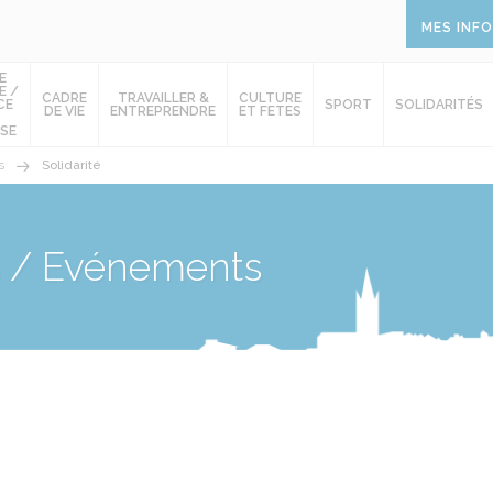
MES INF
E
E /
CADRE
TRAVAILLER &
CULTURE
CE
SPORT
SOLIDARITÉS
DE VIE
ENTREPRENDRE
ET FETES
SE
s
Solidarité
s / Evénements