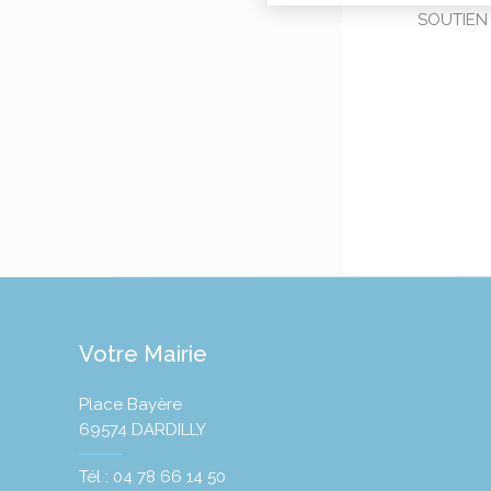
action
SOUTIEN 
Votre Mairie
Place Bayère
69574 DARDILLY
Tél : 04 78 66 14 50