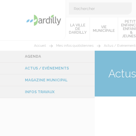
PETIT
LA VILLE
ENFANC
VIE
DE
ENFAN
MUNICIPALE
DARDILLY
&
JEUNES
Accueil
Mes infos quotidiennes
Actus / Evénement
AGENDA
ACTUS / EVÉNEMENTS
Actu
MAGAZINE MUNICIPAL
INFOS TRAVAUX