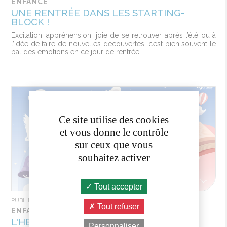
ENFANCE
UNE RENTRÉE DANS LES STARTING-
BLOCK !
Excitation, appréhension, joie de se retrouver après l’été ou à
l’idée de faire de nouvelles découvertes, c’est bien souvent le
bal des émotions en ce jour de rentrée !
Ce site utilise des cookies
et vous donne le contrôle
sur ceux que vous
souhaitez activer
Tout accepter
PUBLIÉ MERCREDI 27 AOÛT 2025
Tout refuser
ENFANCE
L'HEURE DU CONTE - LE PODCAST DES
Personnaliser