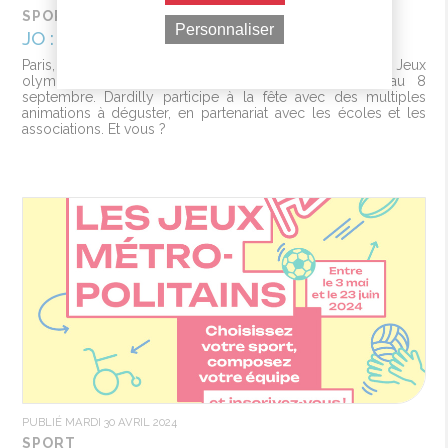
SPORT
Personnaliser
JO : PRENEZ VOUS AUX JEUX !
Paris, et avec elle la France entière, accueillent les Jeux
olympiques et paralympiques d’été du 26 juillet au 8
septembre. Dardilly participe à la fête avec des multiples
animations à déguster, en partenariat avec les écoles et les
associations. Et vous ?
PUBLIÉ MARDI 30 AVRIL 2024
SPORT