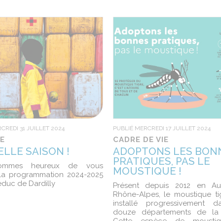
CREDI 31 JUILLET 2024
PUBLIÉ MERCREDI 17 JUILLET 2024
E
CADRE DE VIE
LLE SAISON !
ADOPTONS LES BON
PRATIQUES, PAS LE
ommes heureux de vous
MOUSTIQUE !
 la programmation 2024-2025
educ de Dardilly
Présent depuis 2012 en Au
Rhône-Alpes, le moustique tig
installé progressivement d
douze départements de la 