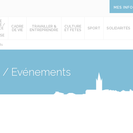
MES INF
E
E /
CADRE
TRAVAILLER &
CULTURE
CE
SPORT
SOLIDARITÉS
DE VIE
ENTREPRENDRE
ET FETES
SE
ts
s / Evénements