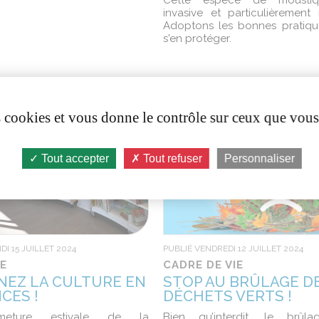
Cette espèce de moustiq
invasive et particulièrement n
Adoptons les bonnes pratiqu
s'en protéger.
es cookies et vous donne le contrôle sur ceux que vous
Tout accepter
Tout refuser
Personnaliser
DI 15 JUILLET 2024
PUBLIÉ VENDREDI 12 JUILLET 2024
E
CADRE DE VIE
EZ LA CULTURE EN
STOP AU BRÛLAGE D
CES !
DÉCHETS VERTS !
meture estivale de la
Bien qu’interdit, le brûl