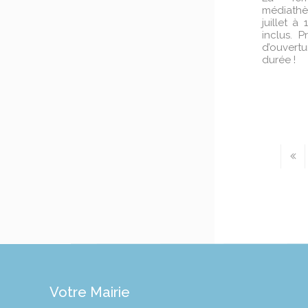
médiathè
juillet à
inclus. P
d’ouvert
durée !
Votre Mairie