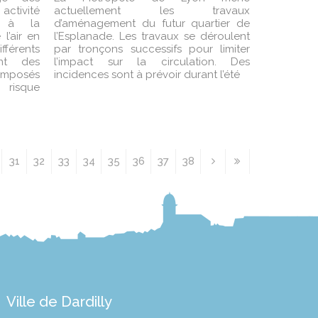
ctivité
actuellement les travaux
e à la
d’aménagement du futur quartier de
l’air en
l’Esplanade. Les travaux se déroulent
férents
par tronçons successifs pour limiter
nt des
l’impact sur la circulation. Des
composés
incidences sont à prévoir durant l’été
 risque
31
32
33
34
35
36
37
38
Ville de Dardilly