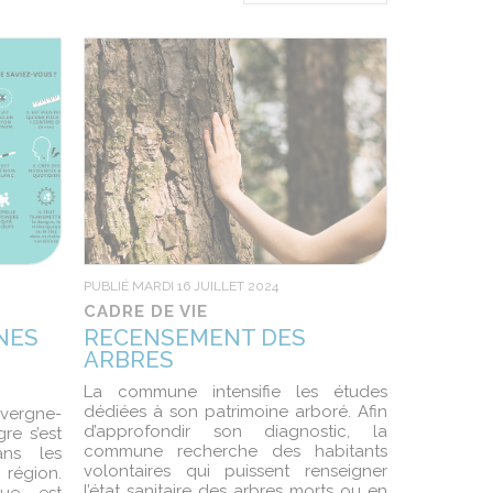
PUBLIÉ MARDI 16 JUILLET 2024
CADRE DE VIE
NES
RECENSEMENT DES
ARBRES
La commune intensifie les études
dédiées à son patrimoine arboré. Afin
vergne-
d’approfondir son diagnostic, la
re s’est
commune recherche des habitants
ans les
volontaires qui puissent renseigner
région.
l’état sanitaire des arbres morts ou en