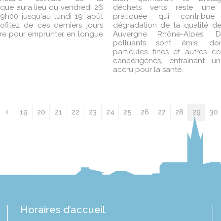
que aura lieu du vendredi 26
déchets verts reste une a
 19h00 jusqu'au lundi 19 août
pratiquée qui contribu
rofitez de ces derniers jours
dégradation de la qualité de 
ure pour emprunter en longue
Auvergne Rhône-Alpes. Dif
polluants sont émis, do
particules fines et autres 
cancérigènes, entraînant un
accru pour la santé.
19
20
21
22
23
24
25
26
27
28
29
30
Horaires d’accueil