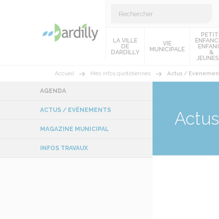
PETIT
LA VILLE
ENFANC
VIE
DE
ENFAN
MUNICIPALE
DARDILLY
&
JEUNES
Accueil
Mes infos quotidiennes
Actus / Evénemen
AGENDA
ACTUS / EVÉNEMENTS
Actu
MAGAZINE MUNICIPAL
INFOS TRAVAUX