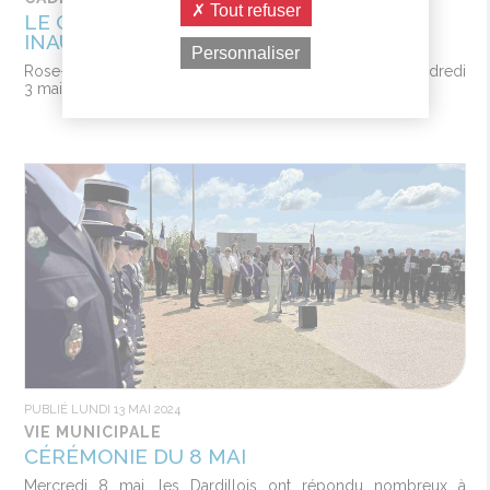
Tout refuser
LE CHEMIN DE CHARBONNIÈRES
INAUGURÉ ET OUVERT
Personnaliser
Rose-France Fournillon, Maire de dardilly, a participé vendredi
3 mai à l’inauguration du chemin de Charbonnières
PUBLIÉ LUNDI 13 MAI 2024
VIE MUNICIPALE
CÉRÉMONIE DU 8 MAI
Mercredi 8 mai, les Dardillois ont répondu nombreux à