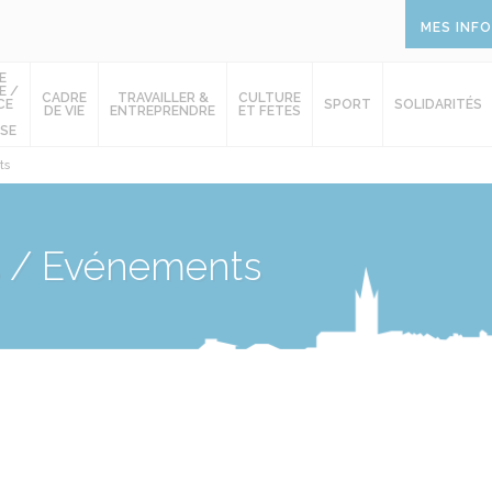
MES INF
E
E /
CADRE
TRAVAILLER &
CULTURE
CE
SPORT
SOLIDARITÉS
DE VIE
ENTREPRENDRE
ET FETES
SE
ts
s / Evénements