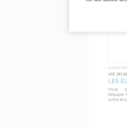
PUBLIÉ MER
VIE MUN
LES É
Vous s
l’équipe
votre éco