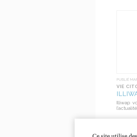
PUBLIÉ MAR
VIE CI
ILLIW
Illiwap 
l’actuali
Ce site utilise d