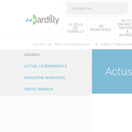
PETIT
LA VILLE
ENFANC
VIE
DE
ENFAN
MUNICIPALE
DARDILLY
&
JEUNES
Accueil
Mes infos quotidiennes
Actus / Evénemen
AGENDA
ACTUS / EVÉNEMENTS
Actu
MAGAZINE MUNICIPAL
INFOS TRAVAUX