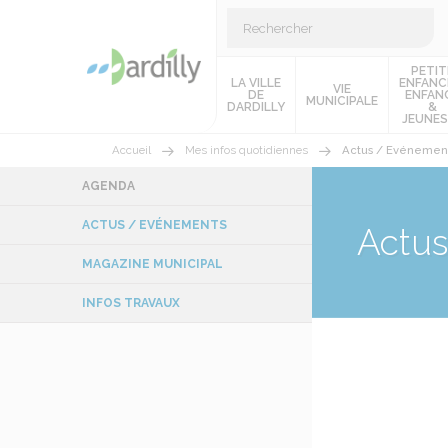
PETIT
LA VILLE
ENFANC
VIE
DE
ENFAN
MUNICIPALE
DARDILLY
&
JEUNES
Accueil
Mes infos quotidiennes
Actus / Evénemen
AGENDA
ACTUS / EVÉNEMENTS
Actu
MAGAZINE MUNICIPAL
INFOS TRAVAUX