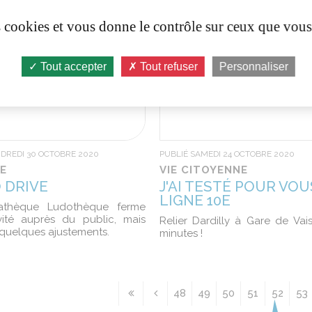
es cookies et vous donne le contrôle sur ceux que vous
Tout accepter
Tout refuser
Personnaliser
NDREDI 30 OCTOBRE 2020
PUBLIÉ SAMEDI 24 OCTOBRE 2020
E
VIE CITOYENNE
O DRIVE
J'AI TESTÉ POUR VOUS
LIGNE 10E
athèque Ludothèque ferme
vité auprès du public, mais
Relier Dardilly à Gare de Vai
quelques ajustements.
minutes !
48
49
50
51
52
53