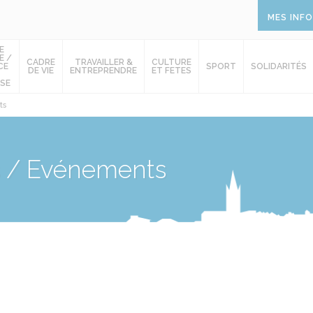
MES INF
E
E /
CADRE
TRAVAILLER &
CULTURE
CE
SPORT
SOLIDARITÉS
DE VIE
ENTREPRENDRE
ET FETES
SE
ts
s / Evénements