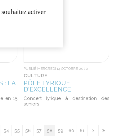
 souhaitez activer
PUBLIÉ MERCREDI 14 OCTOBRE 2020
CULTURE
 : LA
PÔLE LYRIQUE
D'EXCELLENCE
se en 15
Concert lyrique à destination des
seniors
54
55
56
57
58
59
60
61